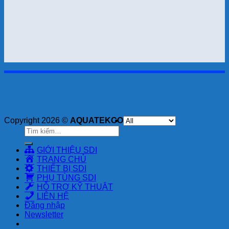
Copyright 2026 ©
AQUATEKCO
Tìm
kiếm:
GIỚI THIỆU SDI
TRANG CHỦ
THIẾT BỊ SDI
PHỤ TÙNG SDI
HỖ TRỢ KỸ THUẬT
LIÊN HỆ
Đăng nhập
Newsletter