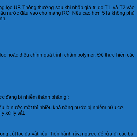
 lọc UF. Thông thường sau khi nhập giá trị đo T1, và T2 vào
êu cầu nước đầu vào cho màng RO. Nếu cao hơn 5 là không phù
nh.
 lọc hoặc điều chỉnh quá trình châm polymer. Để thực hiện các
ớc đang bị nhiễm thành phần gì:
ếu là nước mặt thì nhiều khả năng nước bị nhiễm hữu cơ.
ý xử lý sắt.
ng cột lọc đa vật liệu. Tiến hành rửa ngược để rửa đi các bụi