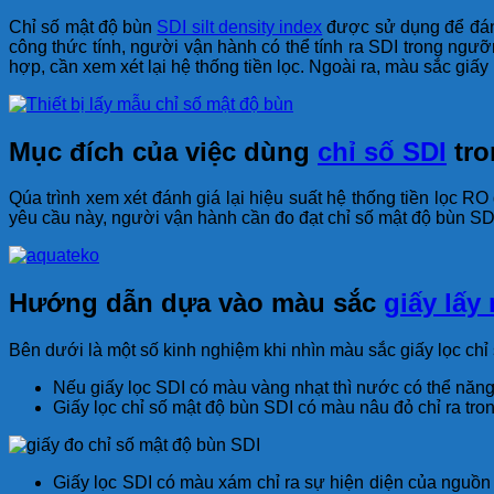
Chỉ số mật độ bùn
SDI silt density index
được sử dụng để đánh
công thức tính, người vận hành có thể tính ra SDI trong ng
hợp, cần xem xét lại hệ thống tiền lọc. Ngoài ra, màu sắc gi
Mục đích của việc dùng
chỉ số SDI
tro
Qúa trình xem xét đánh giá lại hiệu suất hệ thống tiền lọc R
yêu cầu này, người vận hành cần đo đạt chỉ số mật độ bùn SD
Hướng dẫn dựa vào màu sắc
giấy lấy
Bên dưới là một số kinh nghiệm khi nhìn màu sắc giấy lọc ch
Nếu giấy lọc SDI có màu vàng nhạt thì nước có thể năn
Giấy lọc chỉ số mật độ bùn SDI có màu nâu đỏ chỉ ra tron
Giấy lọc SDI có màu xám chỉ ra sự hiện diện của nguồn c