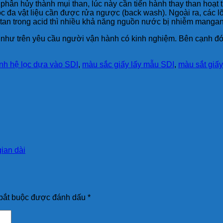
 phân hủy thành mụi than, lúc này cần tiến hành thay than hoạt t
ọc đa vật liệu cần được rửa ngược (back wash). Ngoài ra, các lõi 
an trong acid thì nhiều khả năng nguồn nước bị nhiễm mangan.
 như trên yêu cầu người vận hành có kinh nghiệm. Bên cạnh đó
ỉnh hệ lọc dựa vào SDI
,
màu sắc giấy lấy mẫu SDI
,
màu sắt giấy
ian dài
bắt buộc được đánh dấu
*