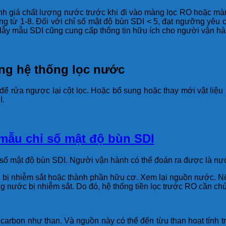
 giá chất lượng nước trước khi đi vào màng lọc RO hoặc màng
ưỡng từ 1-8. Đối với chỉ số mật độ bùn SDI < 5, đạt ngưỡng y
ấy lẫy mẫu SDI cũng cung cấp thông tin hữu ích cho người vận hà
ng hệ thống lọc nước
O để rửa ngược lại cột lọc. Hoặc bổ sung hoặc thay mới vật liệu
I.
 mẫu chỉ số mật độ bùn SDI
ỉ số mật độ bùn SDI. Người vận hành có thể đoán ra được là nư
g bị nhiễm sắt hoặc thành phần hữu cơ. Xem lại nguồn nước. N
g nước bị nhiễm sắt. Do đó, hệ thống tiền lọc trước RO cần chú 
arbon như than. Và nguồn này có thể đến từu than hoạt tính tro