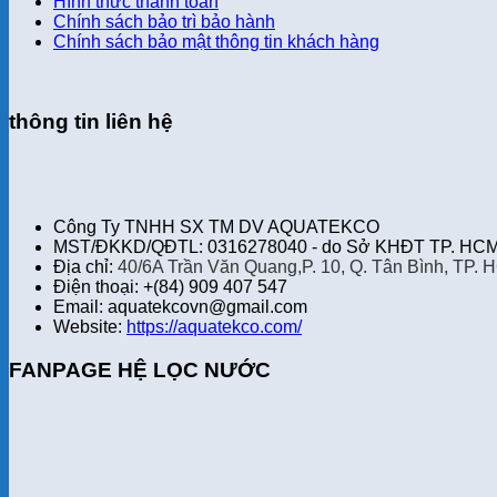
Hình thức thanh toán
Chính sách bảo trì bảo hành
Chính sách bảo mật thông tin khách hàng
thông tin liên hệ
Công Ty TNHH SX TM DV AQUATEKCO
MST/ĐKKD/QĐTL: 0316278040 - do Sở KHĐT TP. HCM 
Địa chỉ:
40/6A Trần Văn Quang,P. 10, Q. Tân Bình, TP. 
Điện thoại: +(84) 909 407 547
Email: aquatekcovn@gmail.com
Website:
https://aquatekco.com/
FANPAGE HỆ LỌC NƯỚC