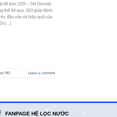
t độ bùn (SDI – Silt Density
ng thể bỏ qua. SDI giúp đánh
ước đầu vào và hiệu quả của
DI […]
ược RO
Leave a comment
FANPAGE HỆ LỌC NƯỚC