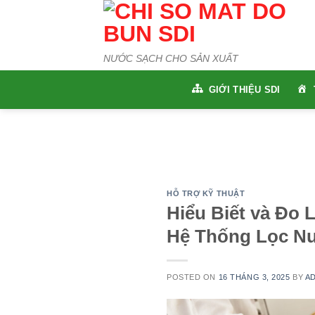
Skip
to
content
NƯỚC SẠCH CHO SẢN XUẤT
GIỚI THIỆU SDI
HỖ TRỢ KỸ THUẬT
Hiểu Biết và Đo
Hệ Thống Lọc N
POSTED ON
16 THÁNG 3, 2025
BY
A