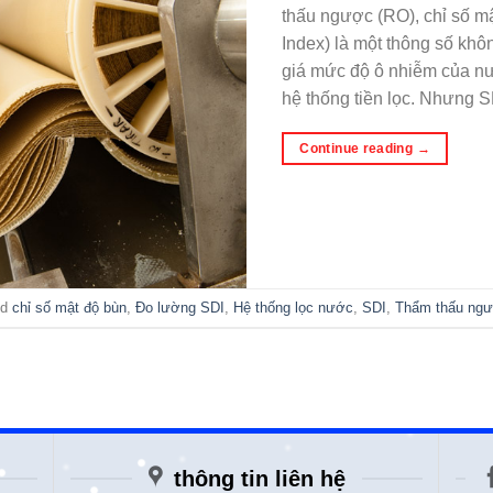
thấu ngược (RO), chỉ số mậ
Index) là một thông số khô
giá mức độ ô nhiễm của n
hệ thống tiền lọc. Nhưng S
Continue reading
→
ed
chỉ số mật độ bùn
,
Đo lường SDI
,
Hệ thống lọc nước
,
SDI
,
Thẩm thấu ng
thông tin liên hệ