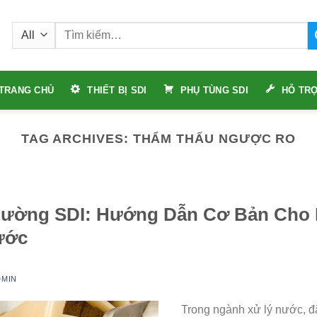
Tìm
kiếm:
TRANG CHỦ
THIẾT BỊ SDI
PHỤ TÙNG SDI
HỖ TRỢ
TAG ARCHIVES:
THẨM THẤU NGƯỢC RO
 Lường SDI: Hướng Dẫn Cơ Bản Cho
ước
DMIN
Trong ngành xử lý nước, đặ