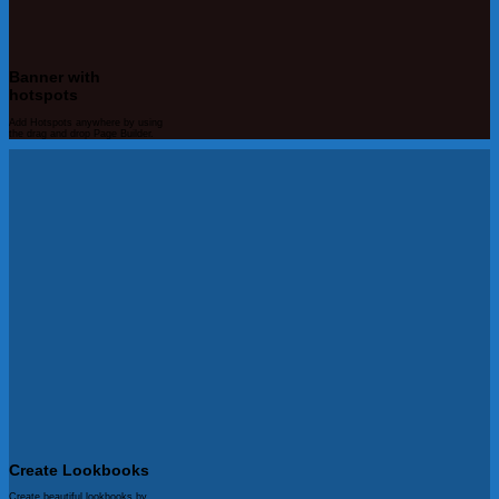
Banner with
hotspots
Add Hotspots anywhere by using
the drag and drop Page Builder.
Create Lookbooks
Create beautiful lookbooks by