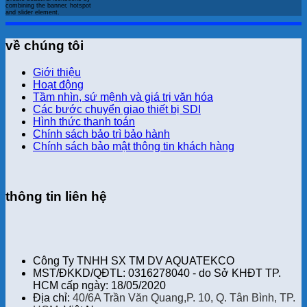
combining the banner, hotspot
and slider element.
về chúng tôi
Giới thiệu
Hoạt động
Tầm nhìn, sứ mệnh và giá trị văn hóa
Các bước chuyển giao thiết bị SDI
Hình thức thanh toán
Chính sách bảo trì bảo hành
Chính sách bảo mật thông tin khách hàng
thông tin liên hệ
Công Ty TNHH SX TM DV AQUATEKCO
MST/ĐKKD/QĐTL: 0316278040 - do Sở KHĐT TP.
HCM cấp ngày: 18/05/2020
Địa chỉ:
40/6A Trần Văn Quang,P. 10, Q. Tân Bình, TP.