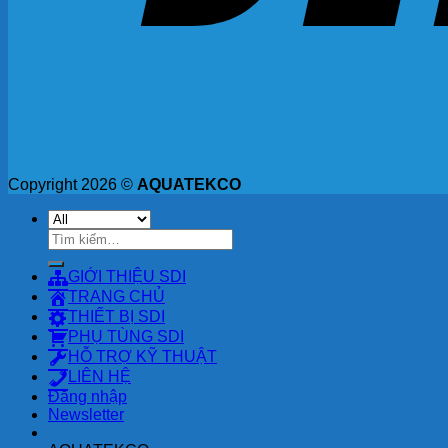
Copyright 2026 ©
AQUATEKCO
Tìm
kiếm:
GIỚI THIỆU SDI
TRANG CHỦ
THIẾT BỊ SDI
PHỤ TÙNG SDI
HỖ TRỢ KỸ THUẬT
LIÊN HỆ
Đăng nhập
Newsletter