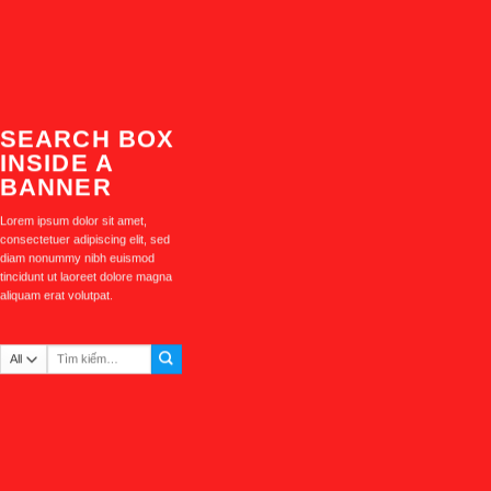
SEARCH BOX
INSIDE A
BANNER
Lorem ipsum dolor sit amet,
consectetuer adipiscing elit, sed
diam nonummy nibh euismod
tincidunt ut laoreet dolore magna
aliquam erat volutpat.
Tìm
kiếm: