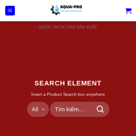
Skip
to
content
NƯỚC SẠCH CHO SẢN XUẤT
SEARCH ELEMENT
Insert a Product Search box anywhere
Tìm
kiếm: