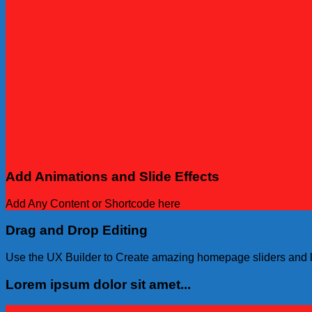
Add Animations and Slide Effects
Add Any Content or Shortcode here
Drag and Drop Editing
Use the UX Builder to Create amazing homepage sliders and 
Lorem ipsum dolor sit amet...