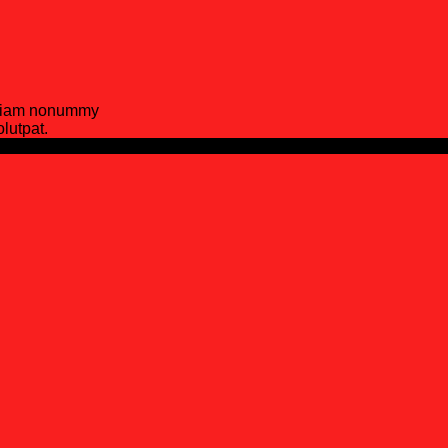
d diam nonummy
lutpat.