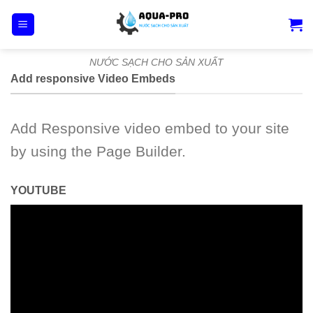
Skip
to
content
NƯỚC SẠCH CHO SẢN XUẤT
Add responsive Video Embeds
Add Responsive video embed to your site
by using the Page Builder.
YOUTUBE