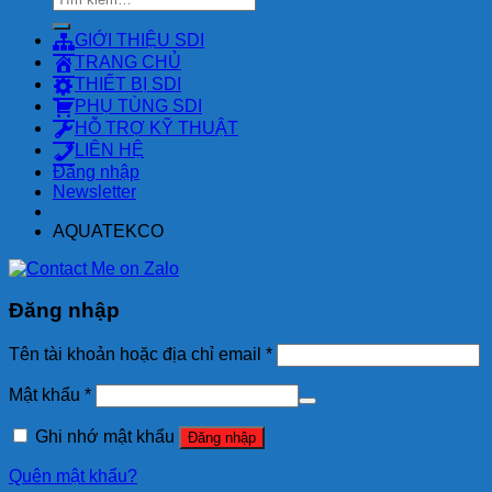
kiếm:
GIỚI THIỆU SDI
TRANG CHỦ
THIẾT BỊ SDI
PHỤ TÙNG SDI
HỖ TRỢ KỸ THUẬT
LIÊN HỆ
Đăng nhập
Newsletter
AQUATEKCO
Đăng nhập
Tên tài khoản hoặc địa chỉ email
*
Mật khẩu
*
Ghi nhớ mật khẩu
Đăng nhập
Quên mật khẩu?