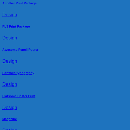
Another Print Package
Design
FL3 Print Package
Design
Awesome Pencil Poster
Design
Portfolio typography
Design
Flatsome Poster Print
Design
Magazine