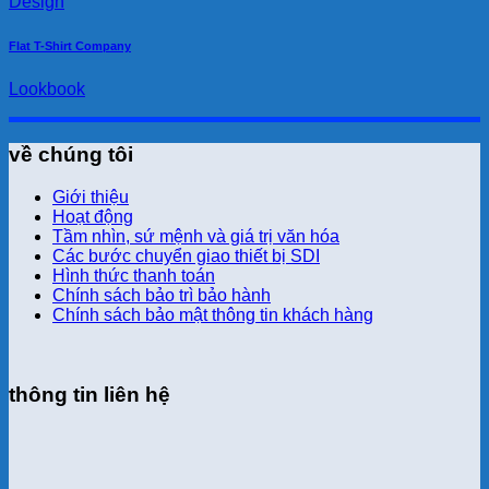
Design
Flat T-Shirt Company
Lookbook
về chúng tôi
Giới thiệu
Hoạt động
Tầm nhìn, sứ mệnh và giá trị văn hóa
Các bước chuyển giao thiết bị SDI
Hình thức thanh toán
Chính sách bảo trì bảo hành
Chính sách bảo mật thông tin khách hàng
thông tin liên hệ