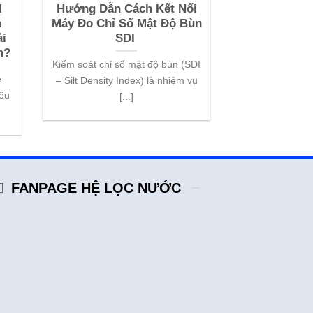
I
Hướng Dẫn Cách Kết Nối
Xử lý sự cố
n
Máy Đo Chỉ Số Mật Độ Bùn
kim loại trê
i
SDI
Trong quá trì
m?
Kiểm soát chỉ số mật độ bùn (SDI
thống lọc nước 
ệ
– Silt Density Index) là nhiệm vụ
cặn keo
iêu
[...]
FANPAGE HỆ LỌC NƯỚC