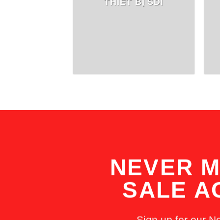
THIẾT BỊ SDI
NEVER M
SALE A
Sign up for our N