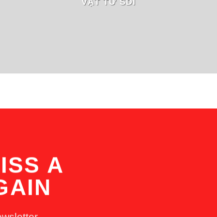
VẬT TƯ SDI
ISS A
GAIN
ewsletter