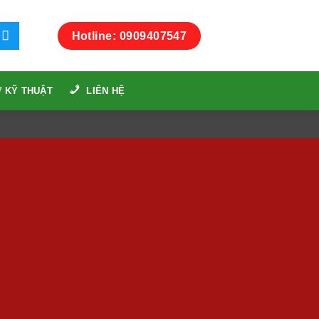
Hotline: 0909407547
 KỸ THUẬT
LIÊN HỆ