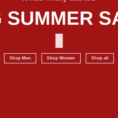
G SUMMER S
Shop Men
Shop Women
Shop all