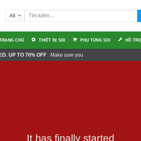
Tìm
kiếm:
TRANG CHỦ
THIẾT BỊ SDI
PHỤ TÙNG SDI
HỖ TRỢ
ED. UP TO 70% OFF
Make sure you
It has finally started