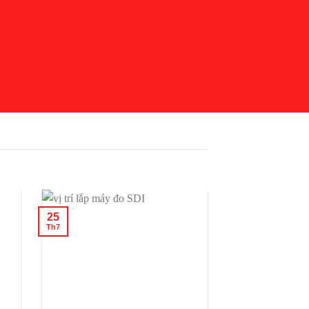
04
25
Th7
Th7