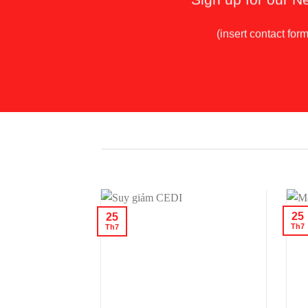
(insert contact for
25
25
Th7
Th7