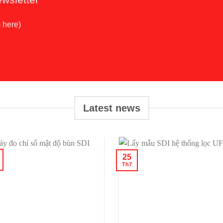
m here)
Latest news
25
Th7