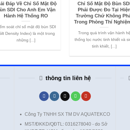
ải Đáp Về Chỉ Số Mật Độ
Chỉ Số Mật Độ Bùn SD
ùn SDI Cho Anh Em Vận
Phải Được Đo Tại Hiệ
Hành Hệ Thống RO
Trường Chứ Không Phả
Trong Phòng Thí Nghiệ
ểm soát chỉ số mật độ bùn SDI
Trong quá trình vận hành h
Silt Density Index) là một trong
thống lọc nước tinh khiết và s
những [...]
tinh khiết, [...]
thông tin liên hệ
Công Ty TNHH SX TM DV AQUATEKCO
MST/ĐKKD/QĐTL: 0316278040 - do Sở