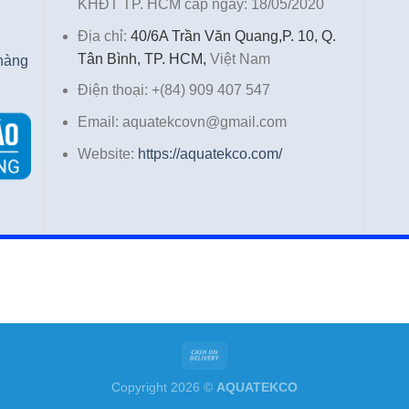
KHĐT TP. HCM cấp ngày: 18/05/2020
Địa chỉ:
40/6A Trần Văn Quang,P. 10, Q.
Tân Bình, TP. HCM,
Việt Nam
 hàng
Điện thoại: +(84) 909 407 547
Email: aquatekcovn@gmail.com
Website:
https://aquatekco.com/
Copyright 2026 ©
AQUATEKCO