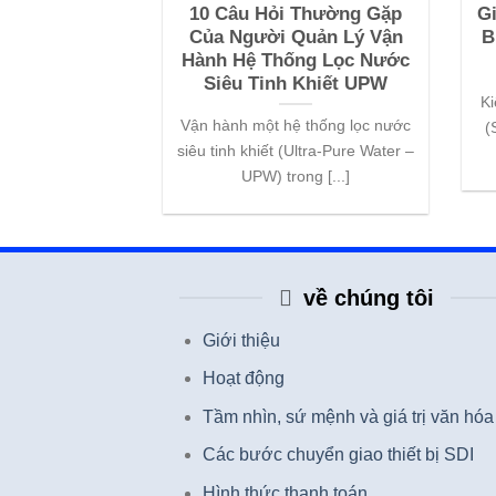
10 Câu Hỏi Thường Gặp
Gi
Của Người Quản Lý Vận
B
Hành Hệ Thống Lọc Nước
Siêu Tinh Khiết UPW
Ki
Vận hành một hệ thống lọc nước
(
siêu tinh khiết (Ultra-Pure Water –
UPW) trong [...]
về chúng tôi
Giới thiệu
Hoạt động
Tầm nhìn, sứ mệnh và giá trị văn hóa
Các bước chuyển giao thiết bị SDI
Hình thức thanh toán