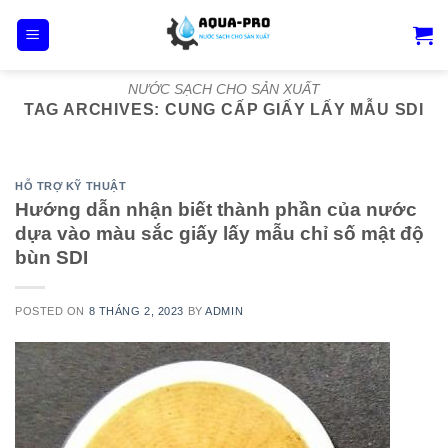
Skip
to
content
NƯỚC SẠCH CHO SẢN XUẤT
TAG ARCHIVES:
CUNG CẤP GIẤY LẤY MẪU SDI
HỖ TRỢ KỸ THUẬT
Hướng dẫn nhận biết thành phần của nước
dựa vào màu sắc giấy lấy mẫu chỉ số mật độ
bùn SDI
POSTED ON
8 THÁNG 2, 2023
BY
ADMIN