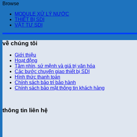
Browse
MODULE XỬ LÝ NƯỚC
THIẾT BỊ SDI
VẬT TƯ SDI
về chúng tôi
Giới thiệu
Hoạt động
Tầm nhìn, sứ mệnh và giá trị văn hóa
Các bước chuyển giao thiết bị SDI
Hình thức thanh toán
Chính sách bảo trì bảo hành
Chính sách bảo mật thông tin khách hàng
thông tin liên hệ