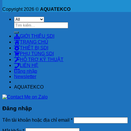
Copyright 2026 ©
AQUATEKCO
Tìm
kiếm:
GIỚI THIỆU SDI
TRANG CHỦ
THIẾT BỊ SDI
PHỤ TÙNG SDI
HỖ TRỢ KỸ THUẬT
LIÊN HỆ
Đăng nhập
Newsletter
AQUATEKCO
Đăng nhập
Tên tài khoản hoặc địa chỉ email
*
Mật khẩu
*