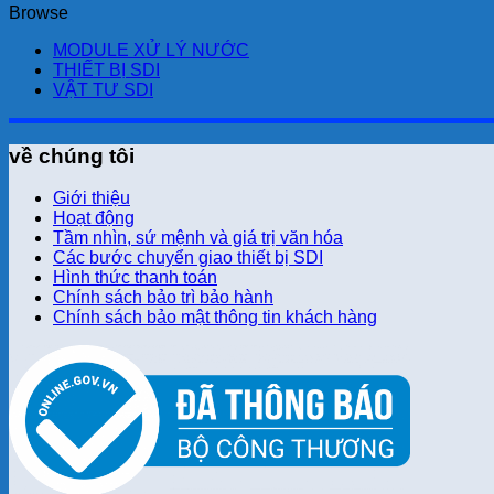
Browse
MODULE XỬ LÝ NƯỚC
THIẾT BỊ SDI
VẬT TƯ SDI
về chúng tôi
Giới thiệu
Hoạt động
Tầm nhìn, sứ mệnh và giá trị văn hóa
Các bước chuyển giao thiết bị SDI
Hình thức thanh toán
Chính sách bảo trì bảo hành
Chính sách bảo mật thông tin khách hàng