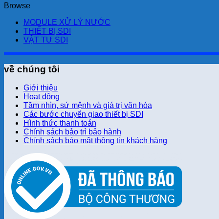
Browse
MODULE XỬ LÝ NƯỚC
THIẾT BỊ SDI
VẬT TƯ SDI
về chúng tôi
Giới thiệu
Hoạt động
Tầm nhìn, sứ mệnh và giá trị văn hóa
Các bước chuyển giao thiết bị SDI
Hình thức thanh toán
Chính sách bảo trì bảo hành
Chính sách bảo mật thông tin khách hàng