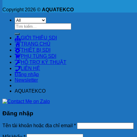
Copyright 2026 ©
AQUATEKCO
Tìm
kiếm:
GIỚI THIỆU SDI
TRANG CHỦ
THIẾT BỊ SDI
PHỤ TÙNG SDI
HỖ TRỢ KỸ THUẬT
LIÊN HỆ
Đăng nhập
Newsletter
AQUATEKCO
Đăng nhập
Tên tài khoản hoặc địa chỉ email
*
Mật khẩu
*