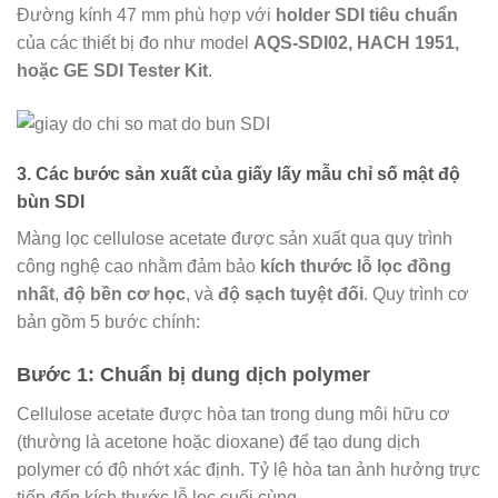
Đường kính 47 mm phù hợp với
holder SDI tiêu chuẩn
của các thiết bị đo như model
AQS-SDI02, HACH 1951,
hoặc GE SDI Tester Kit
.
3. Các bước sản xuất của giấy lấy mẫu chỉ số mật độ
bùn SDI
Màng lọc cellulose acetate được sản xuất qua quy trình
công nghệ cao nhằm đảm bảo
kích thước lỗ lọc đồng
nhất
,
độ bền cơ học
, và
độ sạch tuyệt đối
. Quy trình cơ
bản gồm 5 bước chính:
Bước 1: Chuẩn bị dung dịch polymer
Cellulose acetate được hòa tan trong dung môi hữu cơ
(thường là acetone hoặc dioxane) để tạo dung dịch
polymer có độ nhớt xác định. Tỷ lệ hòa tan ảnh hưởng trực
tiếp đến kích thước lỗ lọc cuối cùng.