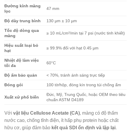
Đường kính màng
47 mm
lọc
Độ dày trung bình
130 µm ± 10 µm
Tốc độ dòng qua
≥ 10 mL/cm²/min tại 7 psi (nước tinh khiết)
màng
Hiệu suất loại bỏ
≥ 99.9% đối với hạt 0.45 µm
hạt
Nhiệt độ làm việc
60°C
tối đa
Độ ẩm bảo quản
< 70%, tránh ánh sáng trực tiếp
Đóng gói
100 tờ/hộp, đóng kín trong túi chống ẩm
Đức, Mỹ, Trung Quốc, hoặc OEM theo tiêu
Xuất xứ phổ biến
chuẩn ASTM D4189
Với
vật liệu Cellulose Acetate (CA)
, màng có độ thấm
nước cao, chống tĩnh điện, ít hấp phụ protein hoặc chất
hữu cơ, giúp đảm bảo
kết quả SDI ổn định và lặp lại
.