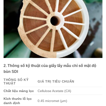
2. Thông số kỹ thuật của giấy lấy mẫu chỉ số mật độ
bùn SDI
THÔNG SỐ KỸ
GIÁ TRỊ TIÊU CHUẨN
THUẬT
Chất liệu màng lọc
Cellulose Acetate (CA)
Kích thước lỗ lọc
0.45 micromet (µm)
danh định