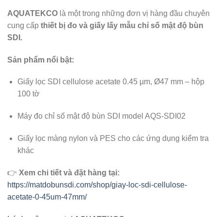
AQUATEKCO
là một trong những đơn vị hàng đầu chuyên
cung cấp
thiết bị đo và giấy lấy mẫu chỉ số mật độ bùn
SDI.
Sản phẩm nổi bật:
Giấy lọc SDI cellulose acetate 0.45 µm, Ø47 mm – hộp
100 tờ
Máy đo chỉ số mật độ bùn SDI model AQS-SDI02
Giấy lọc màng nylon và PES cho các ứng dụng kiểm tra
khác
👉
Xem chi tiết và đặt hàng tại:
https://matdobunsdi.com/shop/giay-loc-sdi-cellulose-
acetate-0-45um-47mm/