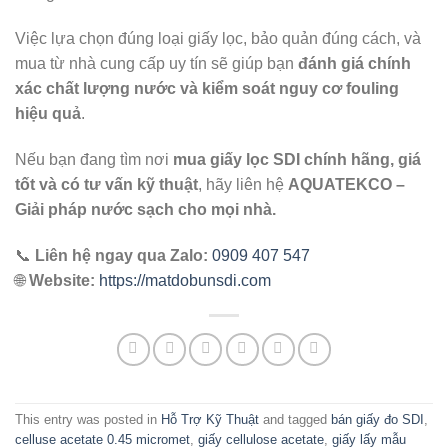
Việc lựa chọn đúng loại giấy lọc, bảo quản đúng cách, và
mua từ nhà cung cấp uy tín sẽ giúp bạn
đánh giá chính
xác chất lượng nước và kiểm soát nguy cơ fouling
hiệu quả
.
Nếu bạn đang tìm nơi
mua giấy lọc SDI chính hãng, giá
tốt và có tư vấn kỹ thuật
, hãy liên hệ
AQUATEKCO –
Giải pháp nước sạch cho mọi nhà.
📞
Liên hệ ngay qua Zalo:
0909 407 547
🌐
Website:
https://matdobunsdi.com
This entry was posted in
Hỗ Trợ Kỹ Thuật
and tagged
bán giấy đo SDI
,
celluse acetate 0.45 micromet
,
giấy cellulose acetate
,
giấy lấy mẫu