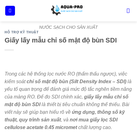
Skip
to
content
NƯỚC SẠCH CHO SẢN XUẤT
HỖ TRỢ KỸ THUẬT
Giấy lấy mẫu chỉ số mật độ bùn SDI
Trong các hệ thống lọc nước RO (thẩm thấu ngược), việc
kiểm soát
chỉ số mật độ bùn (Silt Density Index – SDI)
là
yếu tố quan trọng để đánh giá mức độ tắc nghẽn tiềm năng
của màng RO. Để đo SDI chính xác,
giấy lấy mẫu chỉ số
mật độ bùn SDI
là thiết bị tiêu chuẩn không thể thiếu. Bài
viết này sẽ giúp bạn hiểu rõ về
ứng dụng, thông số kỹ
thuật, quy trình sản xuất
, và
nơi mua giấy lọc SDI
cellulose acetate 0.45 micromet
chất lượng cao.