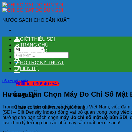
Skip
to
content
NƯỚC SẠCH CHO SẢN XUẤT
GIỚI THIỆU SDI
TRANG CHỦ
THIẾT BỊ SDI
Tìm
PHỤ TÙNG SDI
kiếm:
HỖ TRỢ KỸ THUẬT
LIÊN HỆ
Hỗ Trợ Kỹ Thuật
Hotline: 0909407547
Hướng Dẫn Chọn Máy Đo Chỉ Số Mật 
Giỏ hàng
Trong ngành công nghiệp xử lý nước tại Việt Nam, việc đảm b
Chưa có sản phẩm trong giỏ hàng.
(SDI – Silt Density Index) đóng vai trò quan trọng trong việc
hướng dẫn bạn cách chọn
máy đo chỉ số mật độ bùn SDI
, 
lựa chọn lý tưởng cho các nhà máy sản xuất nước sạch!