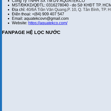
Công Ty TNHH SX TM DV AQUATEKCO
MST/ĐKKD/QĐTL: 0316278040 - do Sở KHĐT TP. HCM 
Địa chỉ:
40/6A Trần Văn Quang,P. 10, Q. Tân Bình, TP. 
Điện thoại: +(84) 909 407 547
Email: aquatekcovn@gmail.com
Website:
https://aquatekco.com/
FANPAGE HỆ LỌC NƯỚC