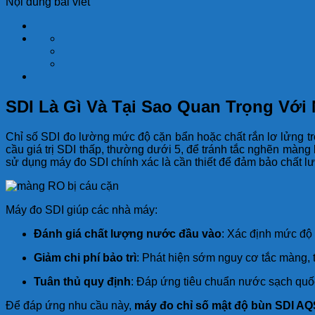
Nội dung bài viết
SDI Là Gì Và Tại Sao Quan Trọng Vớ
Chỉ số SDI đo lường mức độ cặn bẩn hoặc chất rắn lơ lửng t
cầu giá trị SDI thấp, thường dưới 5, để tránh tắc nghẽn màng
sử dụng máy đo SDI chính xác là cần thiết để đảm bảo chất 
Máy đo SDI giúp các nhà máy:
Đánh giá chất lượng nước đầu vào
: Xác định mức độ
Giảm chi phí bảo trì
: Phát hiện sớm nguy cơ tắc màng, t
Tuân thủ quy định
: Đáp ứng tiêu chuẩn nước sạch quốc
Để đáp ứng nhu cầu này,
máy đo chỉ số mật độ bùn SDI AQ