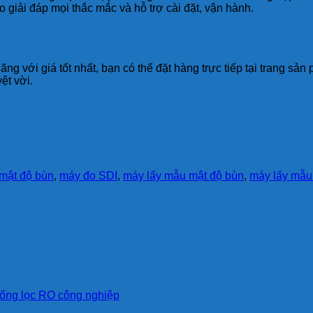
o giải đáp mọi thắc mắc và hỗ trợ cài đặt, vận hành.
ãng với giá tốt nhất, bạn có thể đặt hàng trực tiếp tại trang 
ệt vời.
mật độ bùn
,
máy đo SDI
,
máy lấy mẫu mật độ bùn
,
máy lấy mẫu
hống lọc RO công nghiệp