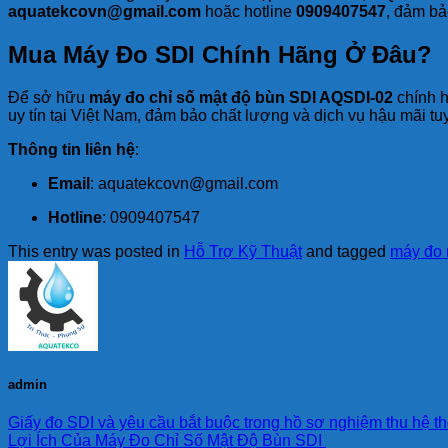
aquatekcovn@gmail.com
hoặc hotline
0909407547
, đảm bả
Mua Máy Đo SDI Chính Hãng Ở Đâu?
Để sở hữu
máy đo chỉ số mật độ bùn SDI AQSDI-02
chính h
uy tín tại Việt Nam, đảm bảo chất lượng và dịch vụ hậu mãi tuy
Thông tin liên hệ
:
Email
: aquatekcovn@gmail.com
Hotline
: 0909407547
This entry was posted in
Hỗ Trợ Kỹ Thuật
and tagged
máy đo 
admin
Giấy đo SDI và yêu cầu bắt buộc trong hồ sơ nghiệm thu hệ t
Lợi Ích Của Máy Đo Chỉ Số Mật Độ Bùn SDI