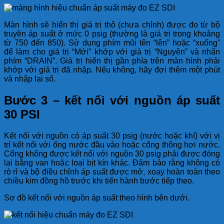
Màn hình sẽ hiển thị giá trị thô (chưa chỉnh) được đo từ bộ
truyền áp suất ở mức 0 psig (thường là giá trị trong khoảng
từ 750 đến 850). Sử dụng phím mũi tên “lên” hoặc “xuống”
để làm cho giá trị “Mới” khớp với giá trị “Nguyên” và nhấn
phím “DRAIN”. Giá trị hiển thị gần phía trên màn hình phải
khớp với giá trị đã nhập. Nếu không, hãy đợi thêm một phút
và nhập lại số.
Bước 3 – kết nối với nguồn áp suất
30 PSI
Kết nối với nguồn có áp suất 30 psig (nước hoặc khí) với vị
trí kết nối với ống nước đầu vào hoặc cổng thông hơi nước.
Cổng không được kết nối với nguồn 30 psig phải được đóng
lại bằng van hoặc loại bịt kín khác. Đảm bảo rằng không có
rò rỉ và bộ điều chỉnh áp suất được mở, xoay hoàn toàn theo
chiều kim đồng hồ trước khi tiến hành bước tiếp theo.
Sơ đồ kết nối với nguồn áp suất theo hình bên dưới.