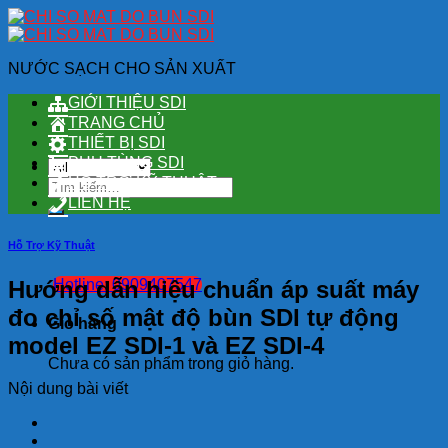
Skip
to
content
NƯỚC SẠCH CHO SẢN XUẤT
GIỚI THIỆU SDI
TRANG CHỦ
THIẾT BỊ SDI
PHỤ TÙNG SDI
HỖ TRỢ KỸ THUẬT
Tìm
kiếm:
LIÊN HỆ
Hỗ Trợ Kỹ Thuật
Hướng dẫn hiệu chuẩn áp suất máy
Hotline: 0909407547
đo chỉ số mật độ bùn SDI tự động
Giỏ hàng
model EZ SDI-1 và EZ SDI-4
Chưa có sản phẩm trong giỏ hàng.
Nội dung bài viết