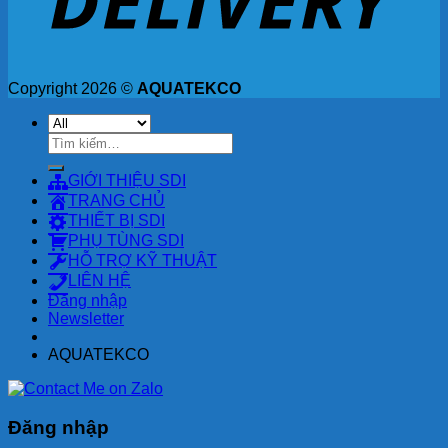
Copyright 2026 ©
AQUATEKCO
Tìm
kiếm:
GIỚI THIỆU SDI
TRANG CHỦ
THIẾT BỊ SDI
PHỤ TÙNG SDI
HỖ TRỢ KỸ THUẬT
LIÊN HỆ
Đăng nhập
Newsletter
AQUATEKCO
Đăng nhập