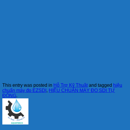
This entry was posted in
Hỗ Trợ Kỹ Thuật
and tagged
hiệu
chuẩn máy đo EZSDI
,
HIỆU CHUẨN MÁY ĐO SDI TỰ
ĐỘNG
.