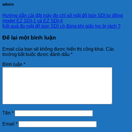
admin
Hướng dẫn cài đặt máy đo chỉ số mật độ bùn SDI tự động
model EZ SDI-1 và EZ SDI-4
Kết quả đo mật độ bùn SDI có đúng khi giấy lọc bị rách ?
Để lại một bình luận
Email của bạn sẽ không được hiển thị công khai.
Các
trường bắt buộc được đánh dấu
*
Bình luận
*
Tên
*
Email
*