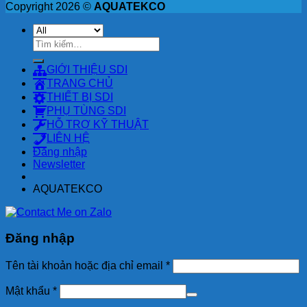
Copyright 2026 ©
AQUATEKCO
Tìm
kiếm:
GIỚI THIỆU SDI
TRANG CHỦ
THIẾT BỊ SDI
PHỤ TÙNG SDI
HỖ TRỢ KỸ THUẬT
LIÊN HỆ
Đăng nhập
Newsletter
AQUATEKCO
Đăng nhập
Tên tài khoản hoặc địa chỉ email
*
Mật khẩu
*