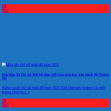
25
Th7
Giải Đáp Về Chỉ Số Mật Độ Bùn SDI Cho Anh Em Vận Hành Hệ Thống
RO
Kiểm soát chỉ số mật độ bùn SDI (Silt Density Index) là một
trong những [...]
25
Th7