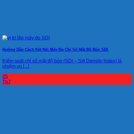
Hướng Dẫn Cách Kết Nối Máy Đo Chỉ Số Mật Độ Bùn SDI
Kiểm soát chỉ số mật độ bùn (SDI – Silt Density Index) là
nhiệm vụ [...]
25
Th7