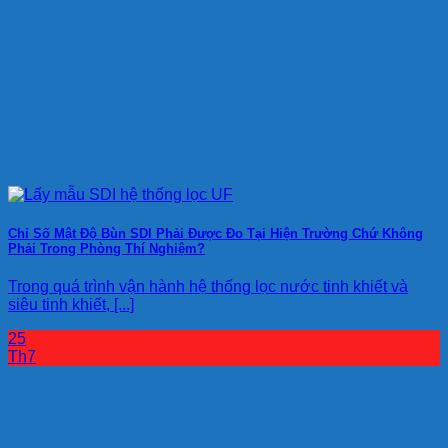
Chỉ Số Mật Độ Bùn SDI Phải Được Đo Tại Hiện Trường Chứ Không
Phải Trong Phòng Thí Nghiệm?
Trong quá trình vận hành hệ thống lọc nước tinh khiết và
siêu tinh khiết, [...]
25
Th7