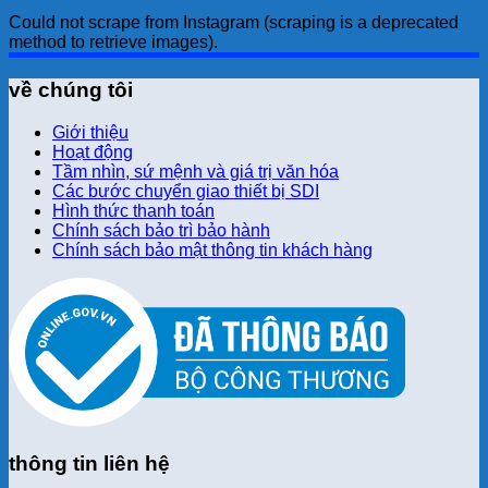
Could not scrape from Instagram (scraping is a deprecated
method to retrieve images).
về chúng tôi
Giới thiệu
Hoạt động
Tầm nhìn, sứ mệnh và giá trị văn hóa
Các bước chuyển giao thiết bị SDI
Hình thức thanh toán
Chính sách bảo trì bảo hành
Chính sách bảo mật thông tin khách hàng
thông tin liên hệ