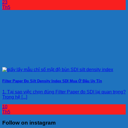
23
Th5
Filter Paper Đo Silt Density Index SDI Mua Ở Đâu Uy Tín
1. Tại sao việc chọn đúng Filter Paper đo SDI lại quan trọng?
Trong hệ [...]
10
Th5
Follow on instagram