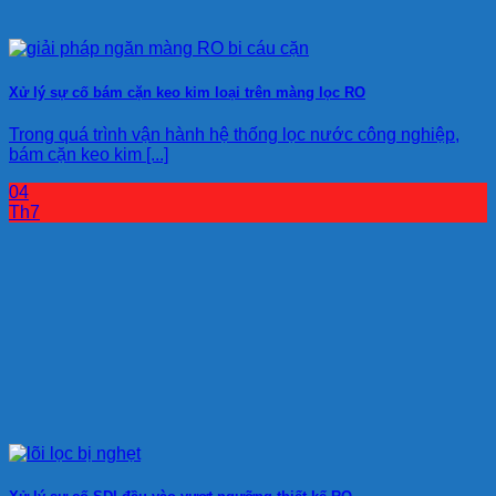
Xử lý sự cố bám cặn keo kim loại trên màng lọc RO
Trong quá trình vận hành hệ thống lọc nước công nghiệp,
bám cặn keo kim [...]
04
Th7