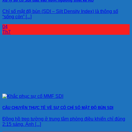
Xử lý sự cố SDI đầu vào vượt ngưỡng thiết kế RO
Chỉ số mật độ bùn (SDI – Silt Density Index) là thông số
“sống còn” [...]
04
Th7
CÂU CHUYỆN THỰC TẾ VỀ SỰ CỐ CHỈ SỐ MẬT ĐỘ BÙN SDI
Đồng hồ treo tường ở trung tâm phòng điều khiển chỉ đúng
2:15 sáng. Ánh [...]