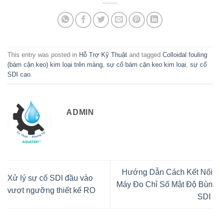
This entry was posted in
Hỗ Trợ Kỹ Thuật
and tagged
Colloidal fouling
(bám cặn keo) kim loại trên màng
,
sự cố bám cặn keo kim loại
,
sự cố
SDI cao
.
ADMIN
Hướng Dẫn Cách Kết Nối
Xử lý sự cố SDI đầu vào
Máy Đo Chỉ Số Mật Độ Bùn
vượt ngưỡng thiết kế RO
SDI