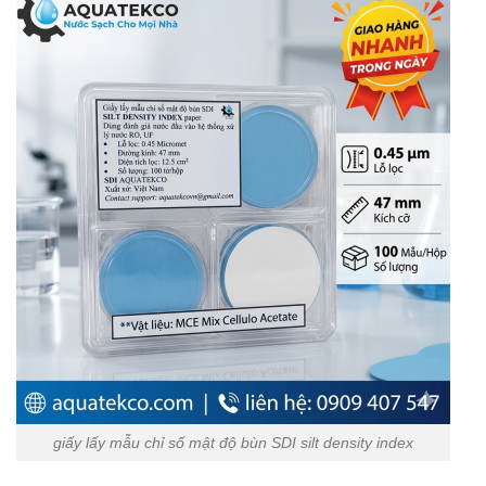
giấy lấy mẫu chỉ số mật độ bùn SDI silt density index