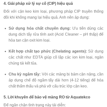
4. Giải pháp xử lý sự cố (CIP) hiệu quả
Đối với cặn keo kim loại, phương pháp CIP truyền thống
đôi khi không mang lại hiệu quả. Anh nên áp dụng:
Sử dụng hóa chất chuyên dụng:
Ưu tiên dùng các
dung dịch tẩy rửa tính axit (Acid Cleaner – pH thấp) để
hòa tan cặn oxit kim loại.
Kết hợp chất tạo phức (Chelating agents):
Sử dụng
các chất như EDTA giúp cô lập các ion kim loại, ngăn
chúng tái kết tủa.
Chu kỳ ngâm tẩy:
Với các màng bị bám cặn nặng, cần
áp dụng chế độ ngâm tẩy dài hơn (4-12 tiếng) để hóa
chất thẩm thấu và phá vỡ cấu trúc lớp cặn keo.
5. Lời khuyên để bảo vệ màng RO từ Aquatekco
Để ngăn chặn tình trạng này tái diễn: