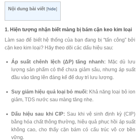
Nội dung bài viết
[
hide
]
1. Hiện tượng nhận biết màng bị bám cặn keo kim loại
Làm sao để biết hệ thống của bạn đang bị “tấn công” bởi
cặn keo kim loại? Hãy theo dõi các dấu hiệu sau:
Áp suất chênh lệch (ΔP) tăng nhanh:
Mặc dù lưu
lượng sản phẩm có thể chưa giảm sâu, nhưng áp suất
đầu vào tăng lên đáng kể để duy trì lưu lượng.
Suy giảm hiệu quả loại bỏ muối:
Khả năng loại bỏ ion
giảm, TDS nước sau màng tăng nhẹ.
Dấu hiệu sau khi CIP:
Sau khi vệ sinh định kỳ (CIP)
bằng hóa chất thông thường, hiệu quả phục hồi áp suất
không cao, cho thấy cặn bám có cấu trúc vô cơ bền
vững.