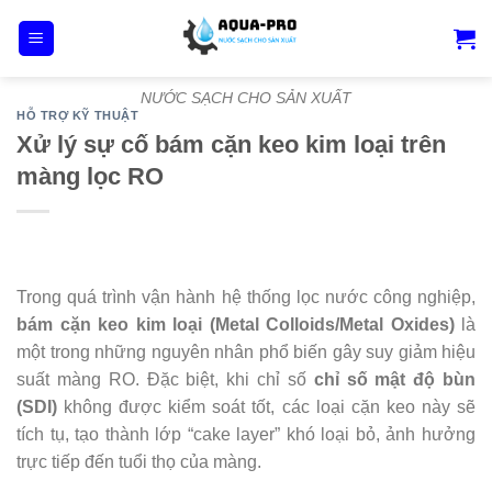
Skip
to
content
NƯỚC SẠCH CHO SẢN XUẤT
HỖ TRỢ KỸ THUẬT
Xử lý sự cố bám cặn keo kim loại trên
màng lọc RO
Trong quá trình vận hành hệ thống lọc nước công nghiệp,
bám cặn keo kim loại (Metal Colloids/Metal Oxides)
là
một trong những nguyên nhân phổ biến gây suy giảm hiệu
suất màng RO. Đặc biệt, khi chỉ số
chỉ số mật độ bùn
(SDI)
không được kiểm soát tốt, các loại cặn keo này sẽ
tích tụ, tạo thành lớp “cake layer” khó loại bỏ, ảnh hưởng
trực tiếp đến tuổi thọ của màng.