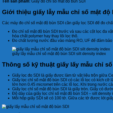
Tên sản phẩm
: Giấy đo chỉ số mật độ bùn SDI
Giới thiệu giấy lẫy mẫu chỉ số mật độ 
Các máy đo chỉ số mật độ bùn SDI cần giấy lọc SDI để đo ch
Đo chỉ số mật độ bùn SDI trước và sau các cột lọc đa vậ
hóa chất polymer hay thay lõi lọc thô.
Đo chất lượng nước đầu vào màng RO, UF để đảm bảo 
giấy lấy mẫu chỉ số mật độ bùn SDI silt density index
Thông số kỹ thuật giấy lấy mẫu chỉ s
Giấy lọc đo SDI là giấy được làm từ vật liệu trộn giữa Ce
Giấy lọc chỉ số mật độ bùn SDI có các lỗ lọc có kích cỡ 
lớn hơn 0.45 micromet trên các lỗ lọc. Khi trong nước cà
Giấy lọc chỉ số mật độ bùn SDI là giấy tròn. Giấy có đư
Độ dày của giấy lọc chỉ số mật độ bùn SDI – silt density
Mỗi hộp giấy SDI sẽ có 100 tờ. Giữa các tờ được lót giấy