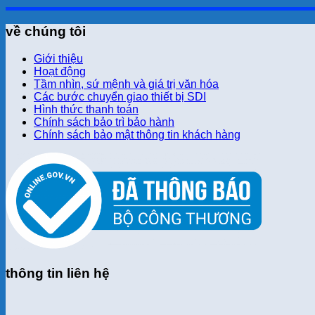
về chúng tôi
Giới thiệu
Hoạt động
Tầm nhìn, sứ mệnh và giá trị văn hóa
Các bước chuyển giao thiết bị SDI
Hình thức thanh toán
Chính sách bảo trì bảo hành
Chính sách bảo mật thông tin khách hàng
thông tin liên hệ