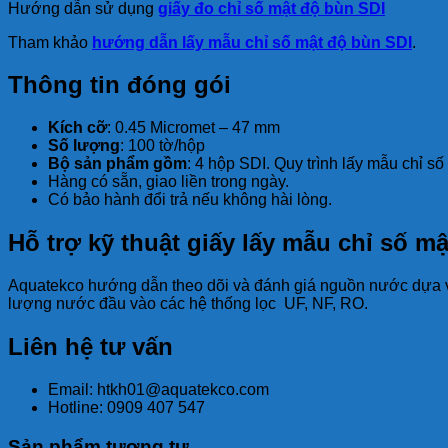
Hướng dẫn sử dụng
giấy đo chỉ số mật độ bùn SDI
Tham khảo
hướng dẫn lấy mẫu chỉ số mật độ bùn SDI
.
Thông tin đóng gói
Kích cỡ
: 0.45 Micromet – 47 mm
Số lượng
: 100 tờ/hộp
Bộ sản phẩm gồm
: 4 hộp SDI. Quy trình lấy mẫu chỉ s
Hàng có sẵn, giao liền trong ngày.
Có bảo hành đổi trả nếu không hài lòng.
Hỗ trợ kỹ thuật giấy lấy mẫu chỉ số m
Aquatekco hướng dẫn theo dõi và đánh giá nguồn nước dựa vào
lượng nước đầu vào các hệ thống lọc UF, NF, RO.
Liên hệ tư vấn
Email: htkh01@aquatekco.com
Hotline: 0909 407 547
Sản phẩm tương tự