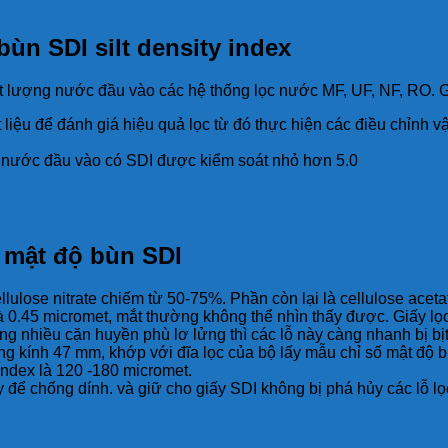
bùn SDI silt density index
ất lượng nước đầu vào các hệ thống lọc nước MF, UF, NF, RO. 
t liệu để đánh giá hiệu quả lọc từ đó thực hiện các điều chỉnh
nước đầu vào có SDI được kiểm soát nhỏ hơn 5.0
ố mật độ bùn SDI
llulose nitrate chiếm từ 50-75%. Phần còn lại là cellulose aceta
là 0.45 micromet, mắt thường không thể nhìn thấy được. Giấy lọ
ng nhiều cặn huyền phù lơ lửng thì các lỗ này càng nhanh bị bịt
ờng kính 47 mm, khớp với đĩa lọc của bộ lấy mẫu chỉ số mật độ 
 index là 120 -180 micromet.
 để chống dính. và giữ cho giấy SDI không bị phá hủy các lỗ lọc