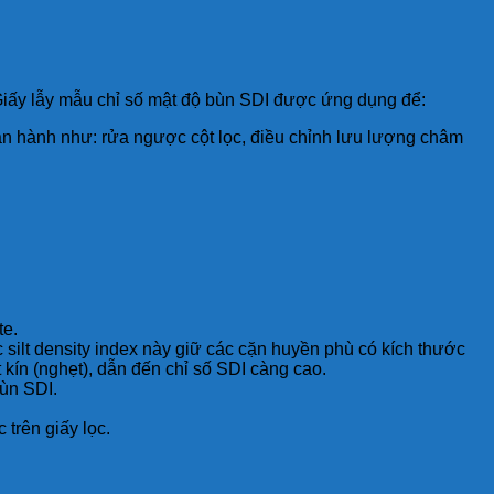
Giấy lẫy mẫu chỉ số mật độ bùn SDI được ứng dụng để:
 vận hành như: rửa ngược cột lọc, điều chỉnh lưu lượng châm
te.
c silt density index này giữ các cặn huyền phù có kích thước
 kín (nghẹt), dẫn đến chỉ số SDI càng cao.
bùn SDI.
 trên giấy lọc.