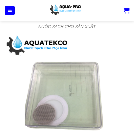
Skip
to
content
NƯỚC SẠCH CHO SẢN XUẤT