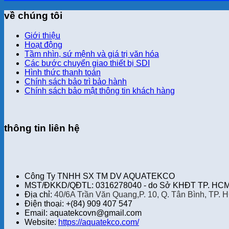
về chúng tôi
Giới thiệu
Hoạt động
Tầm nhìn, sứ mệnh và giá trị văn hóa
Các bước chuyển giao thiết bị SDI
Hình thức thanh toán
Chính sách bảo trì bảo hành
Chính sách bảo mật thông tin khách hàng
thông tin liên hệ
Công Ty TNHH SX TM DV AQUATEKCO
MST/ĐKKD/QĐTL: 0316278040 - do Sở KHĐT TP. HCM 
Địa chỉ:
40/6A Trần Văn Quang,P. 10, Q. Tân Bình, TP. 
Điện thoại: +(84) 909 407 547
Email: aquatekcovn@gmail.com
Website:
https://aquatekco.com/