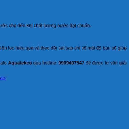
nước cho đến khi chất lượng nước đạt chuẩn.
iền lọc hiệu quả và theo dõi sát sao chỉ số mật độ bùn sẽ giúp
zalo
Aquatekco
qua hotline:
0909407547
để được tư vấn giải
cao
.