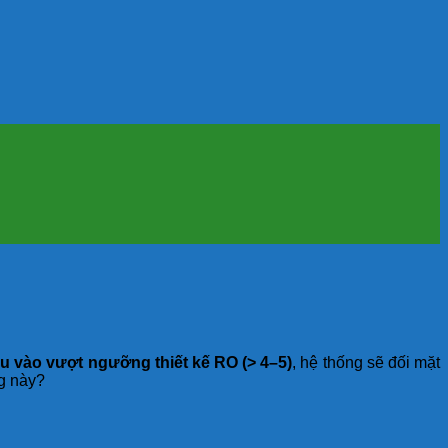
u vào vượt ngưỡng thiết kế RO (> 4–5)
, hệ thống sẽ đối mặt
ng này?