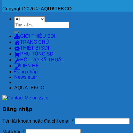
Copyright 2026 ©
AQUATEKCO
Tìm
kiếm:
GIỚI THIỆU SDI
TRANG CHỦ
THIẾT BỊ SDI
PHỤ TÙNG SDI
HỖ TRỢ KỸ THUẬT
LIÊN HỆ
Đăng nhập
Newsletter
AQUATEKCO
Đăng nhập
Tên tài khoản hoặc địa chỉ email
*
Mật khẩu
*