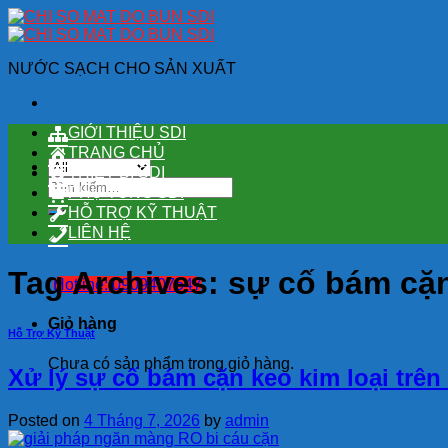
Skip
to
content
NƯỚC SẠCH CHO SẢN XUẤT
GIỚI THIỆU SDI
TRANG CHỦ
THIẾT BỊ SDI
Tìm
PHỤ TÙNG SDI
kiếm:
HỖ TRỢ KỸ THUẬT
LIÊN HỆ
Tag Archives:
sự cố bám cặn
Hotline: 0909407547
Giỏ hàng
Hỗ Trợ Kỹ Thuật
Chưa có sản phẩm trong giỏ hàng.
Xử lý sự cố bám cặn keo kim loại trê
Posted on
4 Tháng 7, 2026
by
admin