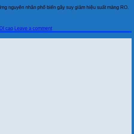
 những nguyên nhân phổ biến gây suy giảm hiệu suất màng RO.
DI cao
Leave a comment