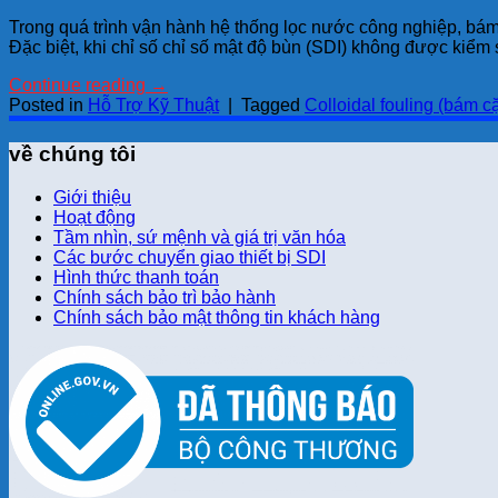
Trong quá trình vận hành hệ thống lọc nước công nghiệp, bám
Đặc biệt, khi chỉ số chỉ số mật độ bùn (SDI) không được kiểm s
Continue reading
→
Posted in
Hỗ Trợ Kỹ Thuật
|
Tagged
Colloidal fouling (bám c
về chúng tôi
Giới thiệu
Hoạt động
Tầm nhìn, sứ mệnh và giá trị văn hóa
Các bước chuyển giao thiết bị SDI
Hình thức thanh toán
Chính sách bảo trì bảo hành
Chính sách bảo mật thông tin khách hàng