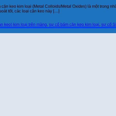
 cặn keo kim loại (Metal Colloids/Metal Oxides) là một trong
oát tốt, các loại cặn keo này […]
ặn keo) kim loại trên màng
,
sự cố bám cặn keo kim loại
,
sự cố S