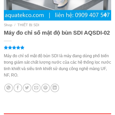
Shop
/
THIẾT BỊ SDI
Máy đo chỉ số mật độ bùn SDI AQSDI-02
1
trên 5
5.00
Máy đo chỉ số mật độ bùn SDI là máy đang dùng phổ biến
dựa trên
trong giám sát chất lượng nước của các hệ thống lọc nước
đánh giá
tinh khiết và siêu tinh khiết sử dụng công nghệ màng UF,
NF, RO.