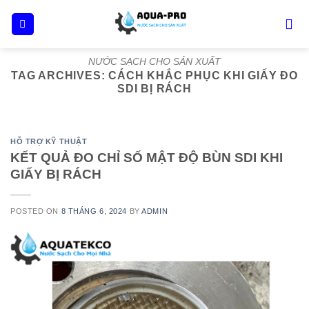
Skip
to
content
NƯỚC SẠCH CHO SẢN XUẤT
TAG ARCHIVES:
CÁCH KHẮC PHỤC KHI GIẤY ĐO
SDI BỊ RÁCH
HỖ TRỢ KỸ THUẬT
KẾT QUẢ ĐO CHỈ SỐ MẬT ĐỘ BÙN SDI KHI
GIẤY BỊ RÁCH
POSTED ON
8 THÁNG 6, 2024
BY
ADMIN