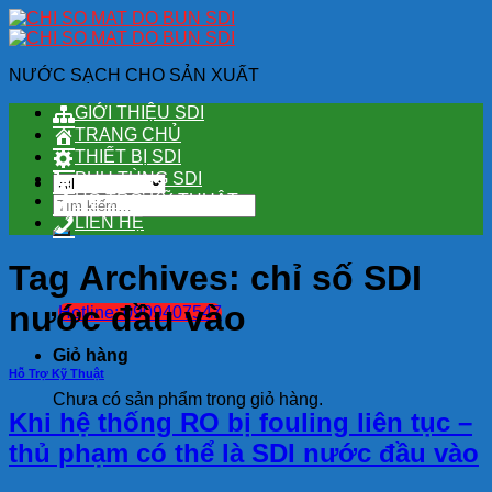
Skip
to
content
NƯỚC SẠCH CHO SẢN XUẤT
GIỚI THIỆU SDI
TRANG CHỦ
THIẾT BỊ SDI
PHỤ TÙNG SDI
HỖ TRỢ KỸ THUẬT
Tìm
kiếm:
LIÊN HỆ
Tag Archives:
chỉ số SDI
nước đầu vào
Hotline: 0909407547
Giỏ hàng
Hỗ Trợ Kỹ Thuật
Chưa có sản phẩm trong giỏ hàng.
Khi hệ thống RO bị fouling liên tục –
thủ phạm có thể là SDI nước đầu vào