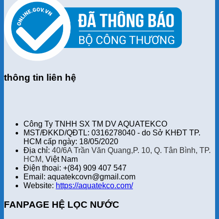
thông tin liên hệ
Công Ty TNHH SX TM DV AQUATEKCO
MST/ĐKKD/QĐTL: 0316278040 - do Sở KHĐT TP.
HCM cấp ngày: 18/05/2020
Địa chỉ:
40/6A Trần Văn Quang,P. 10, Q. Tân Bình, TP.
HCM,
Việt Nam
Điện thoại: +(84) 909 407 547
Email: aquatekcovn@gmail.com
Website:
https://aquatekco.com/
FANPAGE HỆ LỌC NƯỚC