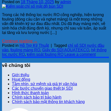
Posted on
18 Tháng 10, 2025
by
admin
Trong các hệ thống lọc nước RO công nghiệp, hiện tượng
fouling (đóng cáu cặn và nghẹt màng) là một trong những
vấn đề khiến kỹ sư đau đầu nhất. Dù đã thay màng mới, vệ
sinh hóa chất đúng định kỳ, nhưng chỉ sau vài tuần, áp suất
lại tăng và lưu lượng nước […]
Continue reading
→
Posted in
Hỗ Trợ Kỹ Thuật
|
Tagged
chỉ số SDI nước đầu
vào
,
fouling màng RO
,
Giấy đo SDI AQUATEKCO
,
hệ thống
lọc nước RO
,
kiểm soát fouling RO
Leave a comment
về chúng tôi
Giới thiệu
Hoạt động
Tầm nhìn, sứ mệnh và giá trị văn hóa
Các bước chuyển giao thiết bị SDI
Hình thức thanh toán
Chính sách bảo trì bảo hành
Chính sách bảo mật thông tin khách hàng