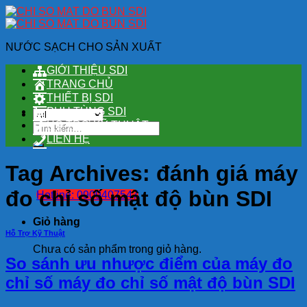
Skip
to
content
NƯỚC SẠCH CHO SẢN XUẤT
GIỚI THIỆU SDI
TRANG CHỦ
THIẾT BỊ SDI
PHỤ TÙNG SDI
HỖ TRỢ KỸ THUẬT
Tìm
kiếm:
LIÊN HỆ
Tag Archives:
đánh giá máy
đo chỉ số mật độ bùn SDI
Hotline: 0909407547
Giỏ hàng
Hỗ Trợ Kỹ Thuật
Chưa có sản phẩm trong giỏ hàng.
So sánh ưu nhược điểm của máy đo
chỉ số máy đo chỉ số mật độ bùn SDI