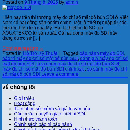
Posted on
9 Tháng 8, 2025
by
admin
Hiện nay trên thị trường máy đo chỉ số mật độ bùn SDI ở Việt
Nam có hai dòng sản phẩm chính. Một là thiết bị nhập từ các
thương hiệu lớn của Mỹ. Hai là thiết bị đo SDI do
AQUATEKCO tự sản xuất. Cả hai dòng máy đo SDI này
đang được sử […]
Continue reading
→
Posted in
Hỗ Trợ Kỹ Thuật
|
Tagged
bảo hành máy đo SDI
,
bảo trì máy đo chỉ số mật độ bùn SDI
,
đánh giá máy đo chỉ số
mật độ bùn SDI
,
Lựa chọn máy đo chỉ số mật độ bùn SDI
,
máy đo chỉ số mật độ bùn SDI chính xác
,
so sánh máy đo chỉ
số mật độ bùn SDI
Leave a comment
về chúng tôi
Giới thiệu
Hoạt động
Tầm nhìn, sứ mệnh và giá trị văn hóa
Các bước chuyển giao thiết bị SDI
Hình thức thanh toán
Chính sách bảo trì bảo hành
Chính sách bảo mật thông tin khách hàng