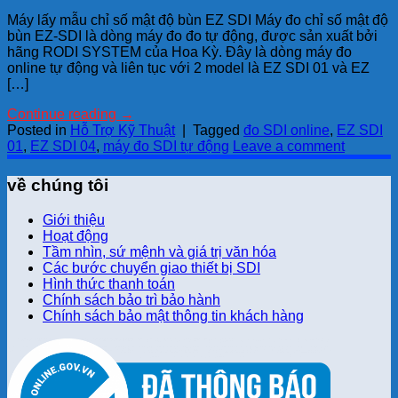
Máy lấy mẫu chỉ số mật độ bùn EZ SDI Máy đo chỉ số mật độ
bùn EZ-SDI là dòng máy đo đo tự động, được sản xuất bởi
hãng RODI SYSTEM của Hoa Kỳ. Đây là dòng máy đo
online tự động và liên tục với 2 model là EZ SDI 01 và EZ
[…]
Continue reading
→
Posted in
Hỗ Trợ Kỹ Thuật
|
Tagged
đo SDI online
,
EZ SDI
01
,
EZ SDI 04
,
máy đo SDI tự động
Leave a comment
về chúng tôi
Giới thiệu
Hoạt động
Tầm nhìn, sứ mệnh và giá trị văn hóa
Các bước chuyển giao thiết bị SDI
Hình thức thanh toán
Chính sách bảo trì bảo hành
Chính sách bảo mật thông tin khách hàng