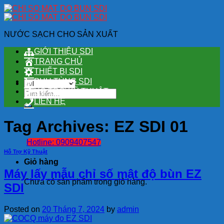
Skip
to
content
NƯỚC SẠCH CHO SẢN XUẤT
GIỚI THIỆU SDI
TRANG CHỦ
THIẾT BỊ SDI
PHỤ TÙNG SDI
HỖ TRỢ KỸ THUẬT
Tìm
kiếm:
LIÊN HỆ
Tag Archives:
EZ SDI 01
Hotline: 0909407547
Hỗ Trợ Kỹ Thuật
Giỏ hàng
Máy lấy mẫu chỉ số mật độ bùn EZ
Chưa có sản phẩm trong giỏ hàng.
SDI
Posted on
20 Tháng 7, 2024
by
admin