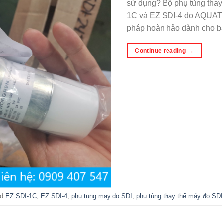
sử dụng? Bộ phụ tùng thay
1C và EZ SDI-4 do AQUATE
pháp hoàn hảo dành cho b
Continue reading
→
ed
EZ SDI-1C
,
EZ SDI-4
,
phu tung may do SDI
,
phụ tùng thay thế máy đo SD