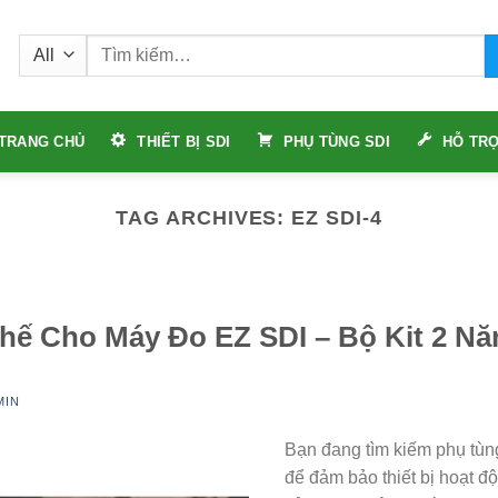
Tìm
kiếm:
TRANG CHỦ
THIẾT BỊ SDI
PHỤ TÙNG SDI
HỖ TRỢ
TAG ARCHIVES:
EZ SDI-4
hế Cho Máy Đo EZ SDI – Bộ Kit 2 N
MIN
Bạn đang tìm kiếm phụ tùn
để đảm bảo thiết bị hoạt độ