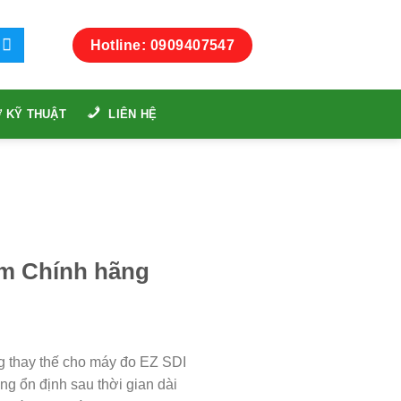
Hotline: 0909407547
 KỸ THUẬT
LIÊN HỆ
ăm Chính hãng
g thay thế cho máy đo EZ SDI
ng ổn định sau thời gian dài