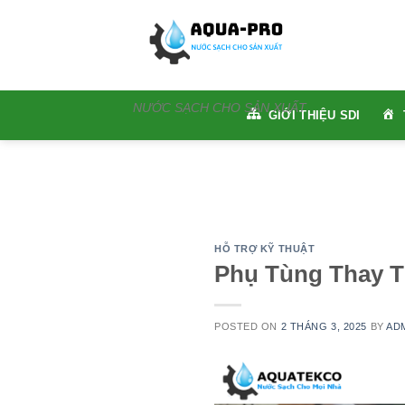
Skip
to
content
NƯỚC SẠCH CHO SẢN XUẤT
GIỚI THIỆU SDI
HỖ TRỢ KỸ THUẬT
Phụ Tùng Thay T
POSTED ON
2 THÁNG 3, 2025
BY
AD