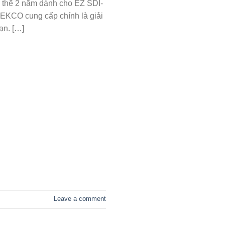
 thế 2 năm dành cho EZ SDI-
KCO cung cấp chính là giải
ạn. […]
I
Leave a comment