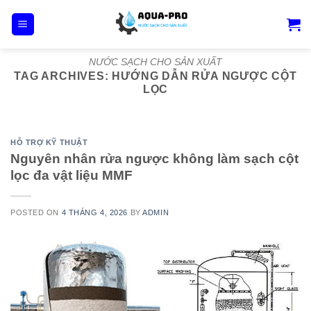
Skip
to
content
NƯỚC SẠCH CHO SẢN XUẤT
TAG ARCHIVES:
HƯỚNG DẪN RỬA NGƯỢC CỘT
LỌC
HỖ TRỢ KỸ THUẬT
Nguyên nhân rửa ngược không làm sạch cột
lọc đa vật liệu MMF
POSTED ON
4 THÁNG 4, 2026
BY
ADMIN