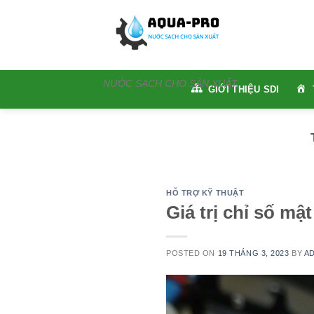
Skip
to
content
NƯỚC SẠCH CHO SẢN XUẤT
GIỚI THIỆU SDI
HỖ TRỢ KỸ THUẬT
Giá trị chỉ số mậ
POSTED ON
19 THÁNG 3, 2023
BY
A