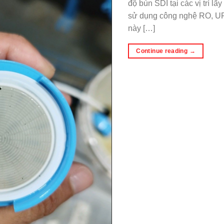
độ bùn SDI tại các vị trí l
sử dụng công nghệ RO, UF 
này […]
Continue reading
→