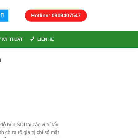
Hotline: 0909407547
 KỸ THUẬT
LIÊN HỆ
I
 độ bùn SDI tại các vị trí lấy
chưa rõ giá trị chỉ số mật