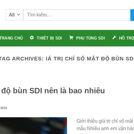
Tìm
kiếm:
TRANG CHỦ
THIẾT BỊ SDI
PHỤ TÙNG SDI
HỖ TRỢ
TAG ARCHIVES:
IÁ TRỊ CHỈ SỐ MẬT ĐỘ BÙN SD
t độ bùn SDI nên là bao nhiêu
DMIN
Giới thiệu giá trị chỉ số mật
mẫu Nhiều anh em vận hành 