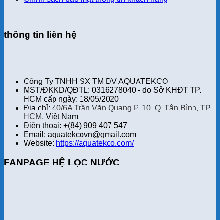
thông tin liên hệ
Công Ty TNHH SX TM DV AQUATEKCO
MST/ĐKKD/QĐTL: 0316278040 - do Sở KHĐT TP.
HCM cấp ngày: 18/05/2020
Địa chỉ:
40/6A Trần Văn Quang,P. 10, Q. Tân Bình, TP.
HCM,
Việt Nam
Điện thoại: +(84) 909 407 547
Email: aquatekcovn@gmail.com
Website:
https://aquatekco.com/
FANPAGE HỆ LỌC NƯỚC