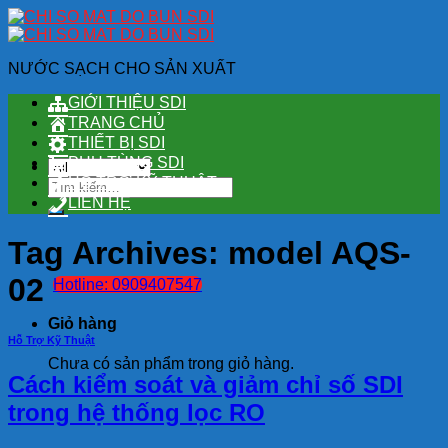
Skip
to
content
NƯỚC SẠCH CHO SẢN XUẤT
GIỚI THIỆU SDI
TRANG CHỦ
THIẾT BỊ SDI
PHỤ TÙNG SDI
HỖ TRỢ KỸ THUẬT
Tìm
kiếm:
LIÊN HỆ
Tag Archives:
model AQS-
02
Hotline: 0909407547
Giỏ hàng
Hỗ Trợ Kỹ Thuật
Chưa có sản phẩm trong giỏ hàng.
Cách kiểm soát và giảm chỉ số SDI
trong hệ thống lọc RO