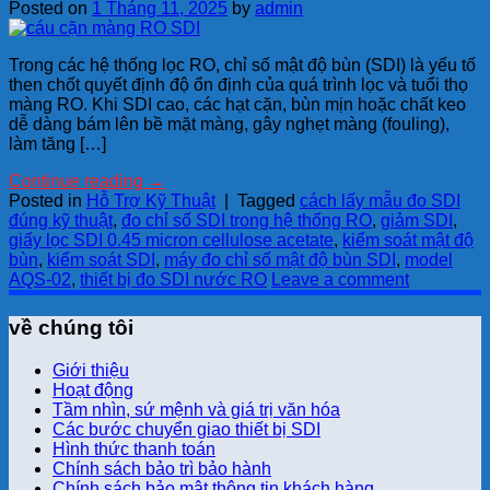
Posted on
1 Tháng 11, 2025
by
admin
Trong các hệ thống lọc RO, chỉ số mật độ bùn (SDI) là yếu tố
then chốt quyết định độ ổn định của quá trình lọc và tuổi thọ
màng RO. Khi SDI cao, các hạt cặn, bùn mịn hoặc chất keo
dễ dàng bám lên bề mặt màng, gây nghẹt màng (fouling),
làm tăng […]
Continue reading
→
Posted in
Hỗ Trợ Kỹ Thuật
|
Tagged
cách lấy mẫu đo SDI
đúng kỹ thuật
,
đo chỉ số SDI trong hệ thống RO
,
giảm SDI
,
giấy lọc SDI 0.45 micron cellulose acetate
,
kiểm soát mật độ
bùn
,
kiểm soát SDI
,
máy đo chỉ số mật độ bùn SDI
,
model
AQS-02
,
thiết bị đo SDI nước RO
Leave a comment
về chúng tôi
Giới thiệu
Hoạt động
Tầm nhìn, sứ mệnh và giá trị văn hóa
Các bước chuyển giao thiết bị SDI
Hình thức thanh toán
Chính sách bảo trì bảo hành
Chính sách bảo mật thông tin khách hàng