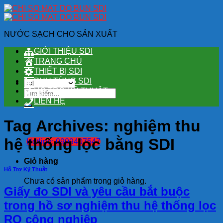
Skip
to
content
NƯỚC SẠCH CHO SẢN XUẤT
GIỚI THIỆU SDI
TRANG CHỦ
THIẾT BỊ SDI
PHỤ TÙNG SDI
HỖ TRỢ KỸ THUẬT
Tìm
kiếm:
LIÊN HỆ
Tag Archives:
nghiệm thu
hệ thống lọc bằng SDI
Hotline: 0909407547
Giỏ hàng
Hỗ Trợ Kỹ Thuật
Chưa có sản phẩm trong giỏ hàng.
Giấy đo SDI và yêu cầu bắt buộc
trong hồ sơ nghiệm thu hệ thống lọc
RO công nghiệp