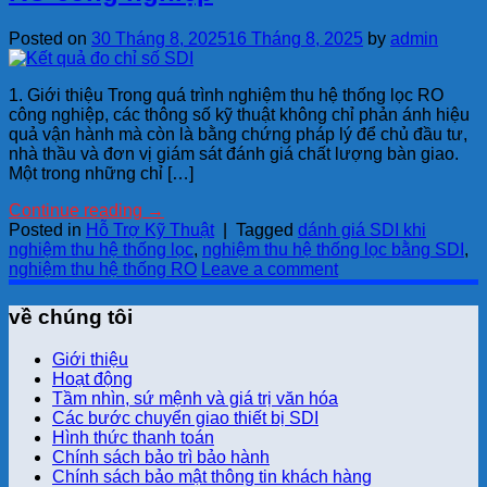
Posted on
30 Tháng 8, 2025
16 Tháng 8, 2025
by
admin
1. Giới thiệu Trong quá trình nghiệm thu hệ thống lọc RO
công nghiệp, các thông số kỹ thuật không chỉ phản ánh hiệu
quả vận hành mà còn là bằng chứng pháp lý để chủ đầu tư,
nhà thầu và đơn vị giám sát đánh giá chất lượng bàn giao.
Một trong những chỉ […]
Continue reading
→
Posted in
Hỗ Trợ Kỹ Thuật
|
Tagged
dánh giá SDI khi
nghiệm thu hệ thống lọc
,
nghiệm thu hệ thống lọc bằng SDI
,
nghiệm thu hệ thống RO
Leave a comment
về chúng tôi
Giới thiệu
Hoạt động
Tầm nhìn, sứ mệnh và giá trị văn hóa
Các bước chuyển giao thiết bị SDI
Hình thức thanh toán
Chính sách bảo trì bảo hành
Chính sách bảo mật thông tin khách hàng