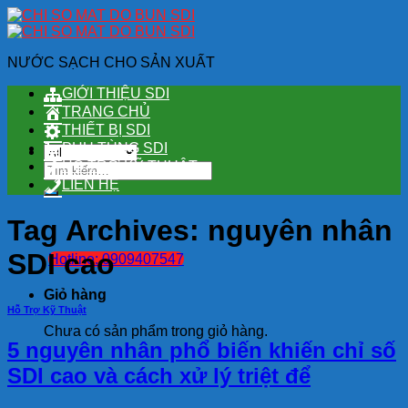
Skip
to
content
NƯỚC SẠCH CHO SẢN XUẤT
GIỚI THIỆU SDI
TRANG CHỦ
THIẾT BỊ SDI
PHỤ TÙNG SDI
HỖ TRỢ KỸ THUẬT
Tìm
kiếm:
LIÊN HỆ
Tag Archives:
nguyên nhân
SDI cao
Hotline: 0909407547
Giỏ hàng
Hỗ Trợ Kỹ Thuật
Chưa có sản phẩm trong giỏ hàng.
5 nguyên nhân phổ biến khiến chỉ số
SDI cao và cách xử lý triệt để