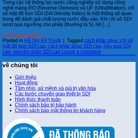
Trong các hệ thống lọc nước công nghiệp sử dụng công
nghệ màng RO (Reverse Osmosis) và UF (Ultrafiltration), chỉ
số mật độ bùn SDI (Silt Density Index) là một thông số quan
trọng để đánh giá chất lượng nước đầu vào. Khi chỉ số SDI
vượt quá ngưỡng cho phép (thường là 5), hệ […]
Continue reading
→
Posted in
Hỗ Trợ Kỹ Thuật
|
Tagged
cách khắc phục chỉ số
mật độ bùn SDI cao
,
cách khắc phục SDI cao
,
hậu quả SDI
cao
,
nguyên nhân SDI cao
Leave a comment
về chúng tôi
Giới thiệu
Hoạt động
Tầm nhìn, sứ mệnh và giá trị văn hóa
Các bước chuyển giao thiết bị SDI
Hình thức thanh toán
Chính sách bảo trì bảo hành
Chính sách bảo mật thông tin khách hàng