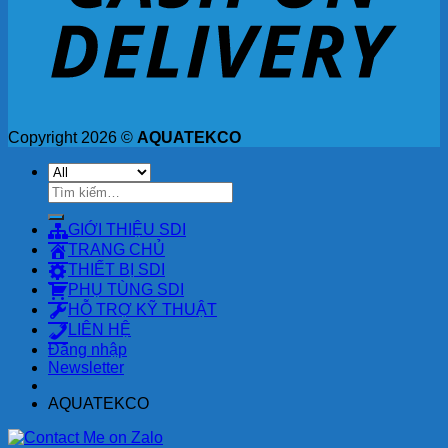
Copyright 2026 ©
AQUATEKCO
Tìm
kiếm:
GIỚI THIỆU SDI
TRANG CHỦ
THIẾT BỊ SDI
PHỤ TÙNG SDI
HỖ TRỢ KỸ THUẬT
LIÊN HỆ
Đăng nhập
Newsletter
AQUATEKCO