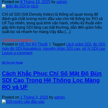
Posted on
8 Tháng 10, 2025
by
admin
Chỉ số SDI (Silt Density Index) là thông số quan trọng để
đánh giá chất lượng nước đầu vào cho hệ thống lọc RO và
UF.Tuy nhiên, trong quá trình vận hành, nhiều kỹ thuật viên
gặp tình trạng SDI tăng cao bất thường, dẫn đến giảm hiệu
suất lọc và nhanh hư màng.Vậy đâu […]
Continue reading
→
Posted in
Hỗ Trợ Kỹ Thuật
|
Tagged
cách giảm SDI
,
đo SDI
,
máy đo SDI Aquatekco
,
nguyên nhân SDI cao
,
xử lý SDI cao
Leave a comment
Hỗ Trợ Kỹ Thuật
Cách Khắc Phục Chỉ Số Mật Độ Bùn
SDI Cao Trong Hệ Thống Lọc Màng
RO và UF
Posted on
1 Tháng 3, 2025
by
admin