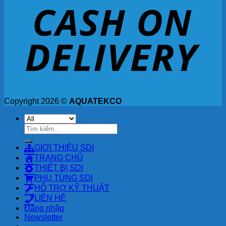
Copyright 2026 ©
AQUATEKCO
Tìm
kiếm:
GIỚI THIỆU SDI
TRANG CHỦ
THIẾT BỊ SDI
PHỤ TÙNG SDI
HỖ TRỢ KỸ THUẬT
LIÊN HỆ
Đăng nhập
Newsletter