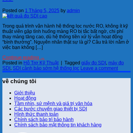
Posted on
1 Tháng 5, 2025
by
admin
Trong quá trình vận hành hệ thống lọc nước RO, không ít kỹ
thuật viên gặp tình huống màng RO bị tắc bất ngờ, chi phí
thay màng tăng cao, dù hệ thống tiền xử lý vẫn hoạt động
“bình thường”. Nguyên nhân thật sự là gì? Câu trả lời nằm ở
việc bạn không […]
Continue reading
→
Posted in
Hỗ Trợ Kỹ Thuật
|
Tagged
giấy đo SDI
,
máy đo
SDI
,
SDI cảnh báo sớm hệ thống lọc
Leave a comment
về chúng tôi
Giới thiệu
Hoạt động
Tầm nhìn, sứ mệnh và giá trị văn hóa
Các bước chuyển giao thiết bị SDI
Hình thức thanh toán
Chính sách bảo trì bảo hành
Chính sách bảo mật thông tin khách hàng