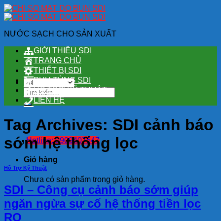
Skip
to
content
NƯỚC SẠCH CHO SẢN XUẤT
GIỚI THIỆU SDI
TRANG CHỦ
THIẾT BỊ SDI
PHỤ TÙNG SDI
HỖ TRỢ KỸ THUẬT
Tìm
kiếm:
LIÊN HỆ
Tag Archives:
SDI cảnh báo
sớm hệ thống lọc
Hotline: 0909407547
Giỏ hàng
Hỗ Trợ Kỹ Thuật
Chưa có sản phẩm trong giỏ hàng.
SDI – Công cụ cảnh báo sớm giúp
ngăn ngừa sự cố hệ thống tiền lọc
RO