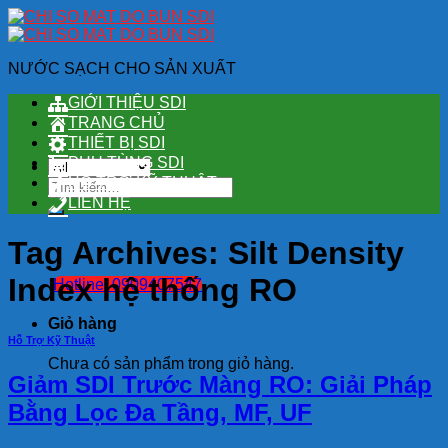
Skip
to
content
NƯỚC SẠCH CHO SẢN XUẤT
GIỚI THIỆU SDI
TRANG CHỦ
THIẾT BỊ SDI
PHỤ TÙNG SDI
HỖ TRỢ KỸ THUẬT
Tìm
kiếm:
LIÊN HỆ
Tag Archives:
Silt Density
Index hệ thống RO
Hotline: 0909407547
Giỏ hàng
Hỗ Trợ Kỹ Thuật
Chưa có sản phẩm trong giỏ hàng.
Giảm SDI Trước Màng RO: Giải Pháp
Bằng Lọc Đa Tầng, MF, UF