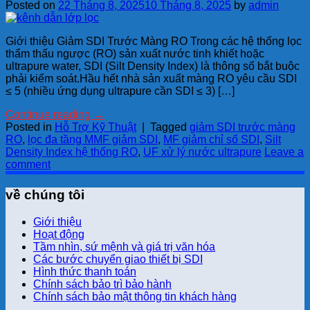
Posted on
22 Tháng 8, 2025
10 Tháng 8, 2025
by
admin
Giới thiệu Giảm SDI Trước Màng RO Trong các hệ thống lọc
thẩm thấu ngược (RO) sản xuất nước tinh khiết hoặc
ultrapure water, SDI (Silt Density Index) là thông số bắt buộc
phải kiểm soát.Hầu hết nhà sản xuất màng RO yêu cầu SDI
≤ 5 (nhiều ứng dụng ultrapure cần SDI ≤ 3) […]
Continue reading
→
Posted in
Hỗ Trợ Kỹ Thuật
|
Tagged
giảm SDI trước màng
RO
,
lọc đa tầng MMF giảm SDI
,
MF giảm chỉ số SDI
,
Silt
Density Index hệ thống RO
,
UF xử lý nước ultrapure
Leave a
comment
về chúng tôi
Giới thiệu
Hoạt động
Tầm nhìn, sứ mệnh và giá trị văn hóa
Các bước chuyển giao thiết bị SDI
Hình thức thanh toán
Chính sách bảo trì bảo hành
Chính sách bảo mật thông tin khách hàng