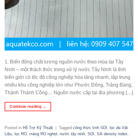
1. Biến động chất lượng nguồn nước theo mùa tại Tây
Ninh – một thách thức trong xử lý nước Tây Ninh là tỉnh
biên giới có tốc độ công nghiệp hóa tăng nhanh, tập trung
nhiều khu công nghiệp lớn như Phước Đông, Trảng Bàng,
Thành Thành Công… Nguồn nước cấp tại địa phương […]
Continue reading
→
Posted in
Hỗ Trợ Kỹ Thuật
|
Tagged
công thức tính SDI
,
lọc đa Vật
Liệu
,
lọc RO
,
màng RO nghẹt
,
nước tây ninh
,
SDI
,
Silt density index
,