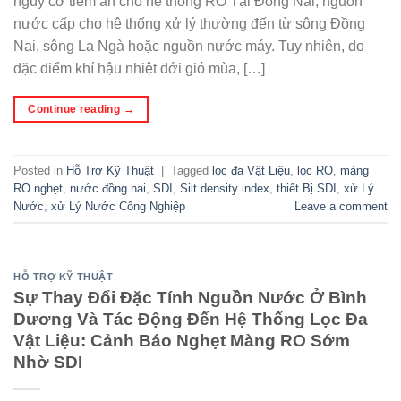
nguy cơ tiềm ẩn cho hệ thống RO Tại Đồng Nai, nguồn
nước cấp cho hệ thống xử lý thường đến từ sông Đồng
Nai, sông La Ngà hoặc nguồn nước máy. Tuy nhiên, do
đặc điểm khí hậu nhiệt đới gió mùa, […]
Continue reading
→
Posted in
Hỗ Trợ Kỹ Thuật
|
Tagged
lọc đa Vật Liệu
,
lọc RO
,
màng
RO nghẹt
,
nước đồng nai
,
SDI
,
Silt density index
,
thiết Bị SDI
,
xử Lý
Nước
,
xử Lý Nước Công Nghiệp
Leave a comment
HỖ TRỢ KỸ THUẬT
Sự Thay Đổi Đặc Tính Nguồn Nước Ở Bình
Dương Và Tác Động Đến Hệ Thống Lọc Đa
Vật Liệu: Cảnh Báo Nghẹt Màng RO Sớm
Nhờ SDI