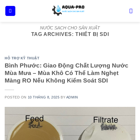
Skip
to
content
NƯỚC SẠCH CHO SẢN XUẤT
TAG ARCHIVES:
THIẾT BỊ SDI
HỖ TRỢ KỸ THUẬT
Bình Phước: Giao Động Chất Lượng Nước
Mùa Mưa – Mùa Khô Có Thể Làm Nghẹt
Màng RO Nếu Không Kiểm Soát SDI
POSTED ON
10 THÁNG 8, 2025
BY
ADMIN