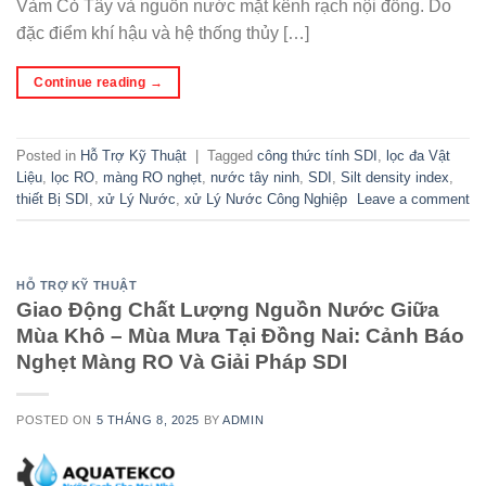
Vàm Cỏ Tây và nguồn nước mặt kênh rạch nội đồng. Do
đặc điểm khí hậu và hệ thống thủy […]
Continue reading
→
Posted in
Hỗ Trợ Kỹ Thuật
|
Tagged
công thức tính SDI
,
lọc đa Vật
Liệu
,
lọc RO
,
màng RO nghẹt
,
nước tây ninh
,
SDI
,
Silt density index
,
thiết Bị SDI
,
xử Lý Nước
,
xử Lý Nước Công Nghiệp
Leave a comment
HỖ TRỢ KỸ THUẬT
Giao Động Chất Lượng Nguồn Nước Giữa
Mùa Khô – Mùa Mưa Tại Đồng Nai: Cảnh Báo
Nghẹt Màng RO Và Giải Pháp SDI
POSTED ON
5 THÁNG 8, 2025
BY
ADMIN