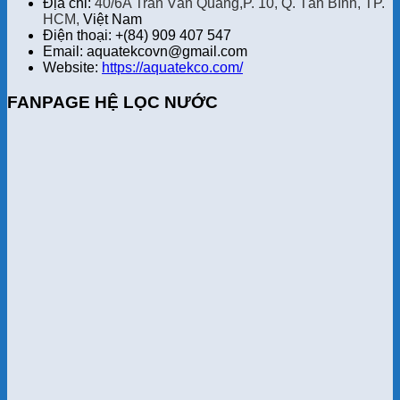
Địa chỉ:
40/6A Trần Văn Quang,P. 10, Q. Tân Bình, TP.
HCM,
Việt Nam
Điện thoại: +(84) 909 407 547
Email: aquatekcovn@gmail.com
Website:
https://aquatekco.com/
FANPAGE HỆ LỌC NƯỚC