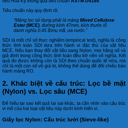
liệu Hoa Kỳ thông qua tiêu chuẩn
ASTM D4189
.
Tiêu chuẩn này quy định rõ:
“Màng lọc sử dụng phải là màng
Mixed Cellulose
Ester (MCE)
, đường kính 47mm, kích thước lỗ
danh nghĩa 0.45
$\mu m$
, ưa nước.”
SDI là một chỉ số thực nghiệm (empirical test), nghĩa là công
thức tính toán SDI dựa trên hành vi đặc thù của vật liệu
MCE. Nếu bạn thay đổi vật liệu sang Nylon, mọi hằng số và
giả định trong công thức tính toán đều trở nên vô nghĩa. Kết
quả đo được không còn là SDI theo chuẩn quốc tế nữa, mà
chỉ là một con số vô giá trị, không thể dùng để đối chiếu bảo
hành màng RO.
2. Khác biệt về cấu trúc: Lọc bề mặt
(Nylon) vs. Lọc sâu (MCE)
Để hiểu tại sao kết quả lại sai khác, ta cần nhìn vào cấu trúc
vi mô của hai loại vật liệu này dưới kính hiển vi.
Giấy lọc Nylon: Cấu trúc lưới (Sieve-like)