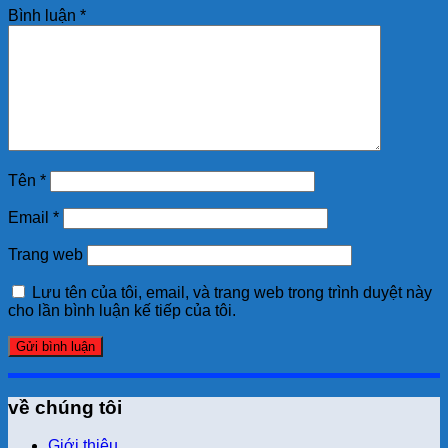
Bình luận
*
Tên
*
Email
*
Trang web
Lưu tên của tôi, email, và trang web trong trình duyệt này
cho lần bình luận kế tiếp của tôi.
về chúng tôi
Giới thiệu