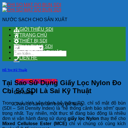
Skip
to
content
NƯỚC SẠCH CHO SẢN XUẤT
GIỚI THIỆU SDI
TRANG CHỦ
THIẾT BỊ SDI
PHỤ TÙNG SDI
HỖ TRỢ KỸ THUẬT
Tìm
kiếm:
LIÊN HỆ
Hỗ Trợ Kỹ Thuật
Tại Sao Sử Dụng Giấy Lọc Nylon Đo
Hotline: 0909407547
Chỉ Số SDI Là Sai Kỹ Thuật
Giỏ hàng
Trong quá trình vận hành hệ thống RO, chỉ số mật độ bùn
Chưa có sản phẩm trong giỏ hàng.
(SDI – Silt Density Index) là “hệ thống cảnh báo sớm” quan
trọng nhất. Tuy nhiên, một thực tế đáng báo động là nhiều
đơn vị vận hành đang sử dụng
giấy lọc Nylon
thay thế cho
Mixed Cellulose Ester (MCE)
chỉ vì chúng có cùng kích