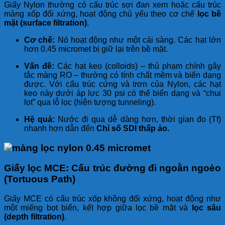
Giấy Nylon thường có cấu trúc sợi đan xem hoặc cấu trúc
màng xốp đối xứng, hoạt động chủ yếu theo cơ chế
lọc bề
mặt (surface filtration)
.
Cơ chế:
Nó hoạt động như một cái sàng. Các hạt lớn
hơn 0.45 micromet bị giữ lại trên bề mặt.
Vấn đề:
Các hạt keo (colloids) – thủ phạm chính gây
tắc màng RO – thường có tính chất mềm và biến dạng
được. Với cấu trúc cứng và trơn của Nylon, các hạt
keo này dưới áp lực 30 psi có thể biến dạng và “chui
lọt” qua lỗ lọc (hiện tượng tunneling).
Hệ quả:
Nước đi qua dễ dàng hơn, thời gian đo (Tf)
nhanh hơn dẫn đến
Chỉ số SDI thấp ảo.
Giấy lọc MCE: Cấu trúc đường đi ngoằn ngoèo
(Tortuous Path)
Giấy MCE có cấu trúc xốp không đối xứng, hoạt động như
một miếng bọt biển, kết hợp giữa lọc bề mặt và
lọc sâu
(depth filtration)
.