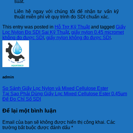
suất.
Liên hệ ngay với chúng tôi để nhận tư vấn kỹ
thuật miễn phí về quy trình đo SDI chuẩn xác.
This entry was posted in
Hỗ Trợ Kỹ Thuật
and tagged
Giấy
Lọc Nylon Đo SDI Sai Kỹ Thuật
,
giấy nylon 0.45 micromet
không đo được SDI
,
giấy nylon không đo được SDI
.
admin
So Sánh Giấy Lọc Nylon và Mixed Cellulose Ester
Tại Sao Phải Dùng Giấy Lọc Mixed Cellulose Ester 0.45µm
Để Đo Chỉ Số SDI
Để lại một bình luận
Email của bạn sẽ không được hiển thị công khai.
Các
trường bắt buộc được đánh dấu
*