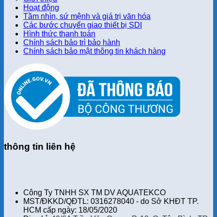
Hoạt động
Tầm nhìn, sứ mệnh và giá trị văn hóa
Các bước chuyển giao thiết bị SDI
Hình thức thanh toán
Chính sách bảo trì bảo hành
Chính sách bảo mật thông tin khách hàng
thông tin liên hệ
Công Ty TNHH SX TM DV AQUATEKCO
MST/ĐKKD/QĐTL: 0316278040 - do Sở KHĐT TP.
HCM cấp ngày: 18/05/2020