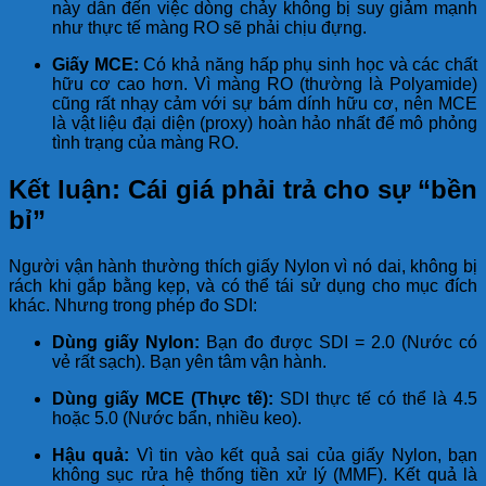
này dẫn đến việc dòng chảy không bị suy giảm mạnh
như thực tế màng RO sẽ phải chịu đựng.
Giấy MCE:
Có khả năng hấp phụ sinh học và các chất
hữu cơ cao hơn. Vì màng RO (thường là Polyamide)
cũng rất nhạy cảm với sự bám dính hữu cơ, nên MCE
là vật liệu đại diện (proxy) hoàn hảo nhất để mô phỏng
tình trạng của màng RO.
Kết luận: Cái giá phải trả cho sự “bền
bỉ”
Người vận hành thường thích giấy Nylon vì nó dai, không bị
rách khi gắp bằng kẹp, và có thể tái sử dụng cho mục đích
khác. Nhưng trong phép đo SDI:
Dùng giấy Nylon:
Bạn đo được SDI = 2.0 (Nước có
vẻ rất sạch). Bạn yên tâm vận hành.
Dùng giấy MCE (Thực tế):
SDI thực tế có thể là 4.5
hoặc 5.0 (Nước bẩn, nhiều keo).
Hậu quả:
Vì tin vào kết quả sai của giấy Nylon, bạn
không sục rửa hệ thống tiền xử lý (MMF). Kết quả là