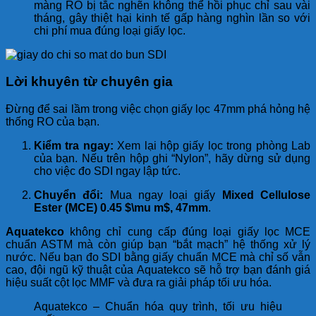
màng RO bị tắc nghẽn không thể hồi phục chỉ sau vài
tháng, gây thiệt hại kinh tế gấp hàng nghìn lần so với
chi phí mua đúng loại giấy lọc.
Lời khuyên từ chuyên gia
Đừng để sai lầm trong việc chọn giấy lọc 47mm phá hỏng hệ
thống RO của bạn.
Kiểm tra ngay:
Xem lại hộp giấy lọc trong phòng Lab
của bạn. Nếu trên hộp ghi “Nylon”, hãy dừng sử dụng
cho việc đo SDI ngay lập tức.
Chuyển đổi:
Mua ngay loại giấy
Mixed Cellulose
Ester (MCE) 0.45
$\mu m$
, 47mm
.
Aquatekco
không chỉ cung cấp đúng loại giấy lọc MCE
chuẩn ASTM mà còn giúp bạn “bắt mạch” hệ thống xử lý
nước. Nếu bạn đo SDI bằng giấy chuẩn MCE mà chỉ số vẫn
cao, đội ngũ kỹ thuật của Aquatekco sẽ hỗ trợ bạn đánh giá
hiệu suất cột lọc MMF và đưa ra giải pháp tối ưu hóa.
Aquatekco – Chuẩn hóa quy trình, tối ưu hiệu