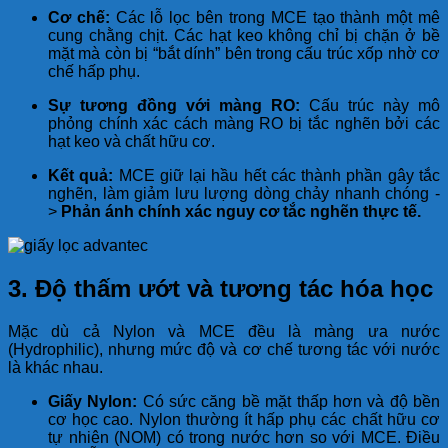
Cơ chế:
Các lỗ lọc bên trong MCE tạo thành một mê
cung chằng chịt. Các hạt keo không chỉ bị chặn ở bề
mặt mà còn bị “bắt dính” bên trong cấu trúc xốp nhờ cơ
chế hấp phụ.
Sự tương đồng với màng RO:
Cấu trúc này mô
phỏng chính xác cách màng RO bị tắc nghẽn bởi các
hạt keo và chất hữu cơ.
Kết quả:
MCE giữ lại hầu hết các thành phần gây tắc
nghẽn, làm giảm lưu lượng dòng chảy nhanh chóng -
>
Phản ánh chính xác nguy cơ tắc nghẽn thực tế.
3. Độ thấm ướt và tương tác hóa học
Mặc dù cả Nylon và MCE đều là màng ưa nước
(Hydrophilic), nhưng mức độ và cơ chế tương tác với nước
là khác nhau.
Giấy Nylon:
Có sức căng bề mặt thấp hơn và độ bền
cơ học cao. Nylon thường ít hấp phụ các chất hữu cơ
tự nhiên (NOM) có trong nước hơn so với MCE. Điều