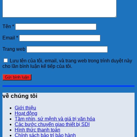
Tên
*
Email
*
Trang web
Lưu tên của tôi, email, và trang web trong trình duyệt này
cho lần bình luận kế tiếp của tôi.
về chúng tôi
Giới thiệu
Hoạt động
Tầm nhìn, sứ mệnh và giá trị văn hóa
Các bước chuyển giao thiết bị SDI
Hình thức thanh toán
Chính sách bảo trì bảo hành