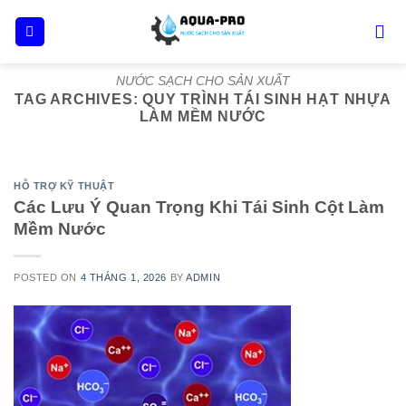
Skip
to
content
NƯỚC SẠCH CHO SẢN XUẤT
TAG ARCHIVES:
QUY TRÌNH TÁI SINH HẠT NHỰA
LÀM MỀM NƯỚC
HỖ TRỢ KỸ THUẬT
Các Lưu Ý Quan Trọng Khi Tái Sinh Cột Làm
Mềm Nước
POSTED ON
4 THÁNG 1, 2026
BY
ADMIN