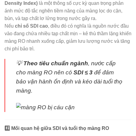
Density Index)
là một thông số cực kỳ quan trọng phản
ánh mức độ tắc nghẽn tiềm năng của màng lọc do cặn,
bùn, và tạp chất lơ lửng trong nước gây ra.
Nếu
chỉ số SDI cao
, điều đó có nghĩa là nguồn nước đầu
vào đang chứa nhiều tạp chất mịn – kẻ thù thầm lặng khiến
màng RO nhanh xuống cấp, giảm lưu lượng nước và tăng
chi phí bảo trì.
💡
Theo tiêu chuẩn ngành
, nước cấp
cho màng RO nên có
SDI ≤ 3
để đảm
bảo vận hành ổn định và kéo dài tuổi thọ
màng.
2️⃣ Mối quan hệ giữa SDI và tuổi thọ màng RO