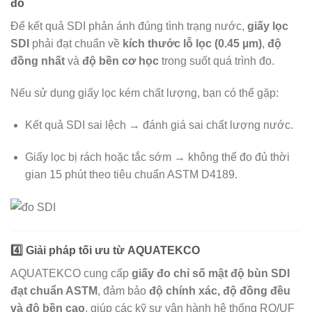
đo
Để kết quả SDI phản ánh đúng tình trạng nước,
giấy lọc
SDI
phải đạt chuẩn về
kích thước lỗ lọc (0.45 µm)
,
độ
đồng nhất
và
độ bền cơ học
trong suốt quá trình đo.
Nếu sử dụng giấy lọc kém chất lượng, bạn có thể gặp:
Kết quả SDI sai lệch → đánh giá sai chất lượng nước.
Giấy lọc bị rách hoặc tắc sớm → không thể đo đủ thời
gian 15 phút theo tiêu chuẩn ASTM D4189.
4️⃣ Giải pháp tối ưu từ
AQUATEKCO
AQUATEKCO cung cấp
giấy đo chỉ số mật độ bùn SDI
đạt chuẩn ASTM
, đảm bảo
độ chính xác, độ đồng đều
và độ bền cao
, giúp các kỹ sư vận hành hệ thống RO/UF