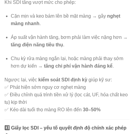
Khi SDI tăng vượt mức cho phép:
Cặn mịn và keo bám lên bề mặt màng → gây
nghẹt
màng nhanh
.
Áp suất vận hành tăng, bơm phải làm việc nặng hơn →
tăng điện năng tiêu thụ
.
Chu kỳ rửa màng ngắn lại, hoặc màng phải thay sớm
hơn dự kiến →
tăng chi phí vận hành đáng kể
.
Ngược lại, việc
kiểm soát SDI định kỳ
giúp kỹ sư:
✅ Phát hiện sớm nguy cơ nghẹt màng
✅ Điều chỉnh quá trình tiền xử lý (lọc cát, UF, hóa chất keo
tụ) kịp thời
✅ Kéo dài tuổi thọ màng RO lên đến
30–50%
3️⃣ Giấy lọc SDI – yếu tố quyết định độ chính xác phép