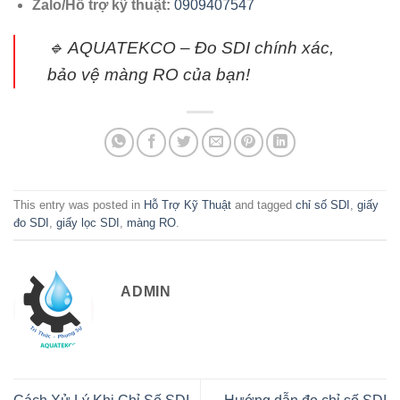
Zalo/Hỗ trợ kỹ thuật:
0909407547
🔹
AQUATEKCO – Đo SDI chính xác,
bảo vệ màng RO của bạn!
This entry was posted in
Hỗ Trợ Kỹ Thuật
and tagged
chỉ số SDI
,
giấy
đo SDI
,
giấy lọc SDI
,
màng RO
.
ADMIN