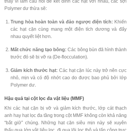
thay vì làm cầu nối để kết dính các hạt với nhau, các sợi
Polymer dư thừa sẽ:
Trung hòa hoàn toàn và đảo ngược điện tích:
Khiến
các hạt cặn cùng mang một điện tích dương và đẩy
nhau quyết liệt hơn.
Mất chức năng tạo bông:
Các bông bùn đã hình thành
trước đó sẽ bị vỡ ra (De-flocculation).
Giảm kích thước hạt:
Các hạt cặn lúc này trở nên cực
nhỏ, mịn và có độ nhớt cao do được bao phủ bởi lớp
Polymer dư.
Hậu quả tại cột lọc đa vật liệu (MMF)
Khi các hạt cặn bị vỡ và giảm kích thước, lớp cát thạch
anh hay hạt lọc đa tầng trong cột MMF không còn khả năng
“bắt giữ” chúng. Những hạt cặn siêu mịn này sẽ xuyên
thấu qua lớp vật liệu lọc, đi qua lõi lọc thô và tấn công trực