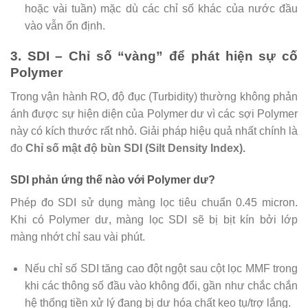
hoặc vài tuần) mặc dù các chỉ số khác của nước đầu
vào vẫn ổn định.
3. SDI – Chỉ số “vàng” để phát hiện sự cố
Polymer
Trong vận hành RO, độ đục (Turbidity) thường không phản
ánh được sự hiện diện của Polymer dư vì các sợi Polymer
này có kích thước rất nhỏ. Giải pháp hiệu quả nhất chính là
đo
Chỉ số mật độ bùn SDI (Silt Density Index).
SDI phản ứng thế nào với Polymer dư?
Phép đo SDI sử dụng màng lọc tiêu chuẩn 0.45 micron.
Khi có Polymer dư, màng lọc SDI sẽ bị bịt kín bởi lớp
màng nhớt chỉ sau vài phút.
Nếu chỉ số SDI tăng cao đột ngột sau cột lọc MMF trong
khi các thông số đầu vào không đổi, gần như chắc chắn
hệ thống tiền xử lý đang bị dư hóa chất keo tụ/trợ lắng.