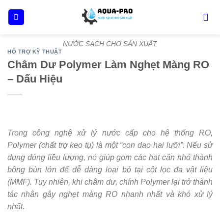
Skip
to
content
NƯỚC SẠCH CHO SẢN XUẤT
HỖ TRỢ KỸ THUẬT
Châm Dư Polymer Làm Nghẹt Màng RO
– Dấu Hiệu
Trong công nghệ xử lý nước cấp cho hệ thống RO,
Polymer (chất trợ keo tụ) là một “con dao hai lưỡi”. Nếu sử
dụng đúng liều lượng, nó giúp gom các hạt cặn nhỏ thành
bông bùn lớn để dễ dàng loại bỏ tại cột lọc đa vật liệu
(MMF). Tuy nhiên, khi châm dư, chính Polymer lại trở thành
tác nhân gây nghẹt màng RO nhanh nhất và khó xử lý
nhất.