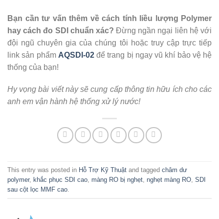
Bạn cần tư vấn thêm về cách tính liều lượng Polymer
hay cách đo SDI chuẩn xác?
Đừng ngần ngại liên hệ với
đội ngũ chuyên gia của chúng tôi hoặc truy cập trực tiếp
link sản phẩm
AQSDI-02
để trang bị ngay vũ khí bảo vệ hệ
thống của bạn!
Hy vọng bài viết này sẽ cung cấp thông tin hữu ích cho các
anh em vận hành hệ thống xử lý nước!
This entry was posted in
Hỗ Trợ Kỹ Thuật
and tagged
châm dư
polymer
,
khắc phục SDI cao
,
màng RO bị nghẹt
,
nghẹt màng RO
,
SDI
sau cột lọc MMF cao
.