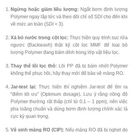
Ngừng hoặc giảm liều lượng:
Ngắt bơm định lượng
Polymer ngay lập tức và theo dõi chỉ số SDI cho đến khi
về mức an toàn (SDI < 3).
Xả bỏ nước trong cột lọc:
Thực hiện quy trình sục rửa
ngược (Backwash) thật kỹ cột lọc MMF để loại bỏ
lượng Polymer đang bám dính trong lớp vật liệu lọc.
Thay thế lõi lọc thô:
Lõi PP đã bị bám nhớt Polymer
không thể phục hồi, hãy thay mới để bảo vệ màng RO.
Jar-test lại:
Thực hiện thí nghiệm Jar-test để tìm ra
“điểm tối ưu” (Optimum dosage). Lưu ý rằng nồng độ
Polymer thường rất thấp (chỉ từ 0.1 – 1 ppm), nên việc
pha loãng chuẩn và dùng bơm định lượng chính xác là
cực kỳ quan trọng.
Vệ sinh màng RO (CIP):
Nếu màng RO đã bị nghẹt do