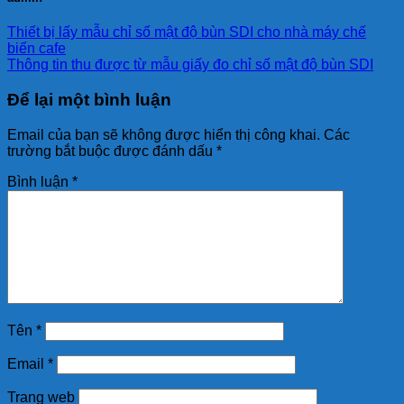
Thiết bị lấy mẫu chỉ số mật độ bùn SDI cho nhà máy chế
biến cafe
Thông tin thu được từ mẫu giấy đo chỉ số mật độ bùn SDI
Để lại một bình luận
Email của bạn sẽ không được hiển thị công khai.
Các
trường bắt buộc được đánh dấu
*
Bình luận
*
Tên
*
Email
*
Trang web