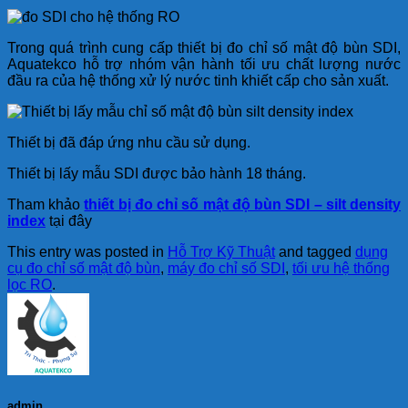
Trong quá trình cung cấp thiết bị đo chỉ số mật độ bùn SDI,
Aquatekco hỗ trợ nhóm vận hành tối ưu chất lượng nước
đầu ra của hệ thống xử lý nước tinh khiết cấp cho sản xuất.
Thiết bị đã đáp ứng nhu cầu sử dụng.
Thiết bị lấy mẫu SDI được bảo hành 18 tháng.
Tham khảo
thiết bị đo chỉ số mật độ bùn SDI – silt density
index
tại đây
This entry was posted in
Hỗ Trợ Kỹ Thuật
and tagged
dụng
cụ đo chỉ số mật độ bùn
,
máy đo chỉ số SDI
,
tối ưu hệ thống
lọc RO
.
admin