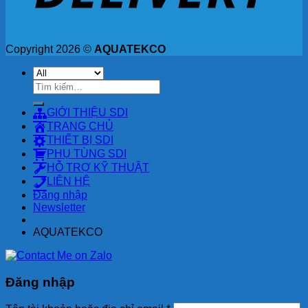
Copyright 2026 ©
AQUATEKCO
Tìm
kiếm:
GIỚI THIỆU SDI
TRANG CHỦ
THIẾT BỊ SDI
PHỤ TÙNG SDI
HỖ TRỢ KỸ THUẬT
LIÊN HỆ
Đăng nhập
Newsletter
AQUATEKCO
Đăng nhập