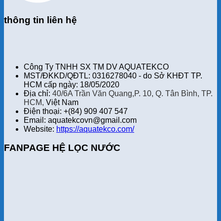
thông tin liên hệ
Công Ty TNHH SX TM DV AQUATEKCO
MST/ĐKKD/QĐTL: 0316278040 - do Sở KHĐT TP.
HCM cấp ngày: 18/05/2020
Địa chỉ:
40/6A Trần Văn Quang,P. 10, Q. Tân Bình, TP.
HCM,
Việt Nam
Điện thoại: +(84) 909 407 547
Email: aquatekcovn@gmail.com
Website:
https://aquatekco.com/
FANPAGE HỆ LỌC NƯỚC