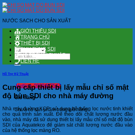
Skip
to
content
NƯỚC SẠCH CHO SẢN XUẤT
GIỚI THIỆU SDI
TRANG CHỦ
THIẾT BỊ SDI
PHỤ TÙNG SDI
HỖ TRỢ KỸ THUẬT
Tìm
kiếm:
LIÊN HỆ
Hỗ Trợ Kỹ Thuật
Cung cấp thiết bị lấy mẫu chỉ số mật
Hotline: 0909407547
độ bùn SDI cho nhà máy đường
Giỏ hàng
Nhà máy đường KCP sử dụng hệ thống lọc nước tinh khiết
Chưa có sản phẩm trong giỏ hàng.
cho quá trính sản xuất. Để theo dõi chất lượng nước đầu
vào, nhà máy đã sử dụng thiết bị lấy mẫu chỉ số mật độ bùn
SDI của Aquatekco để giám sát chất lượng nước đầu vào
của hệ thống lọc màng RO.