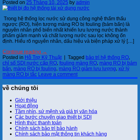
Posted on
25 Tháng 10, 2025
by
admin
Trong hệ thống lọc nước sử dụng công nghệ thẩm thấu
ngược (RO), hiện tượng màng RO bị fouling (bám bẩn) là
nguyên nhân phổ biến nhất khiến lưu lượng nước thành
phẩm giảm mạnh và chất lượng nước sau lọc không ổn
định. Hiểu rõ nguyên nhân, dấu hiệu và biện pháp xử lý […]
Continue reading
→
Posted in
Hỗ Trợ Kỹ Thuật
|
Tagged
bảo trì hệ thống RO
,
chỉ số SDI nước cấp RO
,
fouling màng RO
,
màng RO bị bám
bẩn
,
màng RO bị fouling
,
màng RO giảm lưu lượng
,
xử lý
màng RO bị tắc
Leave a comment
về chúng tôi
Giới thiệu
Hoạt động
Tầm nhìn, sứ mệnh và giá trị văn hóa
Các bước chuyển giao thiết bị SDI
Hình thức thanh toán
Chính sách bảo trì bảo hành
Chính sách bảo mật thông tin khách hàng