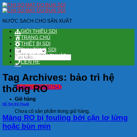
Skip
to
content
NƯỚC SẠCH CHO SẢN XUẤT
GIỚI THIỆU SDI
TRANG CHỦ
THIẾT BỊ SDI
PHỤ TÙNG SDI
HỖ TRỢ KỸ THUẬT
Tìm
kiếm:
LIÊN HỆ
Tag Archives:
bảo trì hệ
thống RO
Hotline: 0909407547
Giỏ hàng
Hỗ Trợ Kỹ Thuật
Chưa có sản phẩm trong giỏ hàng.
Màng RO bị fouling bởi cặn lơ lửng
hoặc bùn mịn