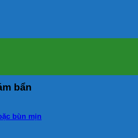
ám bẩn
hoặc bùn mịn