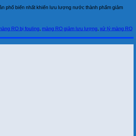
ân phổ biến nhất khiến lưu lượng nước thành phẩm giảm
màng RO bị fouling
,
màng RO giảm lưu lượng
,
xử lý màng RO