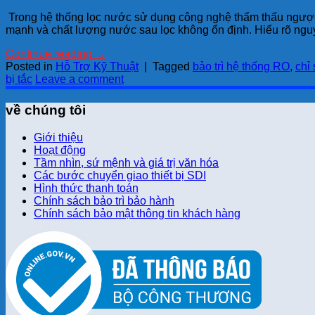
Trong hệ thống lọc nước sử dụng công nghệ thẩm thấu ngược
mạnh và chất lượng nước sau lọc không ổn định. Hiểu rõ nguy
Continue reading
→
Posted in
Hỗ Trợ Kỹ Thuật
|
Tagged
bảo trì hệ thống RO
,
chỉ
bị tắc
Leave a comment
về chúng tôi
Giới thiệu
Hoạt động
Tầm nhìn, sứ mệnh và giá trị văn hóa
Các bước chuyển giao thiết bị SDI
Hình thức thanh toán
Chính sách bảo trì bảo hành
Chính sách bảo mật thông tin khách hàng