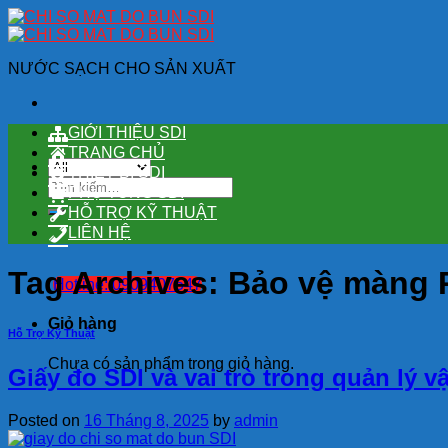
Skip
to
content
NƯỚC SẠCH CHO SẢN XUẤT
GIỚI THIỆU SDI
TRANG CHỦ
THIẾT BỊ SDI
Tìm
PHỤ TÙNG SDI
kiếm:
HỖ TRỢ KỸ THUẬT
LIÊN HỆ
Tag Archives:
Bảo vệ màng 
Hotline: 0909407547
Giỏ hàng
Hỗ Trợ Kỹ Thuật
Chưa có sản phẩm trong giỏ hàng.
Giấy đo SDI và vai trò trong quản lý 
Posted on
16 Tháng 8, 2025
by
admin