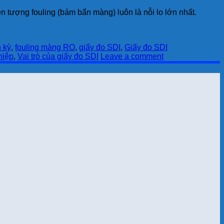
 tượng fouling (bám bẩn màng) luôn là nỗi lo lớn nhất.
 kỳ
,
fouling màng RO
,
giấy đo SDI
,
Giấy đo SDI
hiệp
,
Vai trò của giấy đo SDI
Leave a comment