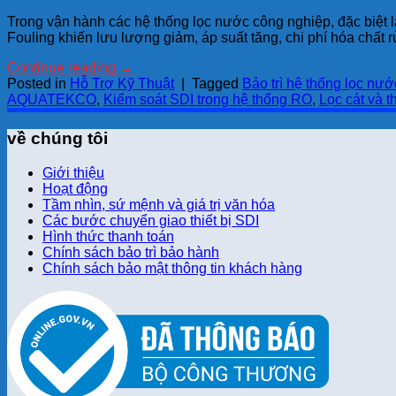
Trong vận hành các hệ thống lọc nước công nghiệp, đặc biệt 
Fouling khiến lưu lượng giảm, áp suất tăng, chi phí hóa chất 
Continue reading
→
Posted in
Hỗ Trợ Kỹ Thuật
|
Tagged
Bảo trì hệ thống lọc nư
AQUATEKCO
,
Kiểm soát SDI trong hệ thống RO
,
Lọc cát và t
về chúng tôi
Giới thiệu
Hoạt động
Tầm nhìn, sứ mệnh và giá trị văn hóa
Các bước chuyển giao thiết bị SDI
Hình thức thanh toán
Chính sách bảo trì bảo hành
Chính sách bảo mật thông tin khách hàng