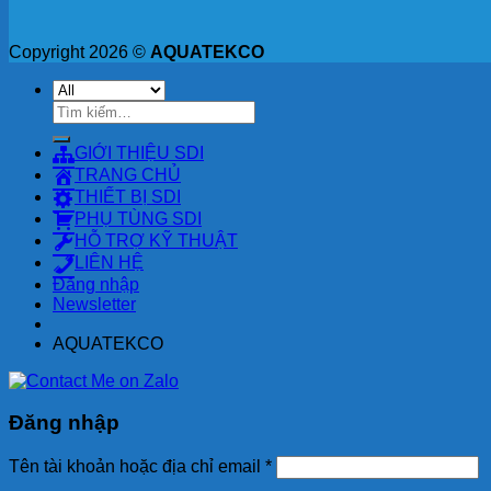
Copyright 2026 ©
AQUATEKCO
Tìm
kiếm:
GIỚI THIỆU SDI
TRANG CHỦ
THIẾT BỊ SDI
PHỤ TÙNG SDI
HỖ TRỢ KỸ THUẬT
LIÊN HỆ
Đăng nhập
Newsletter
AQUATEKCO
Đăng nhập
Tên tài khoản hoặc địa chỉ email
*