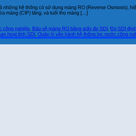
là những hệ thống có sử dụng màng RO (Reverse Osmosis), hiện
rửa màng (CIP) tăng, và tuổi thọ màng […]
ớc công nghiệp
,
Bảo vệ màng RO bằng giấy đo SDI
,
Đo SDI định
han hoạt tính SDI
,
Quản lý vận hành hệ thống lọc nước công ng