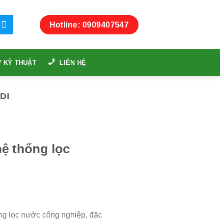
Hotline: 0909407547
 KỸ THUẬT
LIÊN HỆ
DI
hệ thống lọc
ng lọc nước công nghiệp, đặc