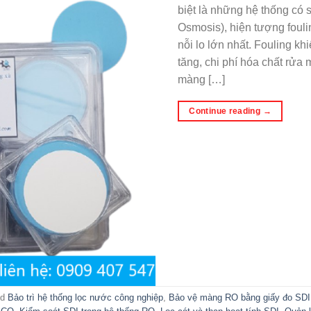
biệt là những hệ thống c
Osmosis), hiện tượng foul
nỗi lo lớn nhất. Fouling kh
tăng, chi phí hóa chất rửa 
màng […]
Continue reading
→
ed
Bảo trì hệ thống lọc nước công nghiệp
,
Bảo vệ màng RO bằng giấy đo SDI