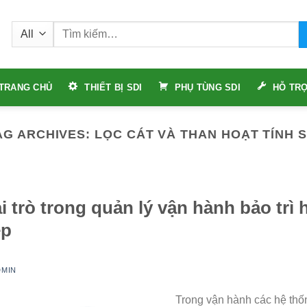
Tìm
kiếm:
TRANG CHỦ
THIẾT BỊ SDI
PHỤ TÙNG SDI
HỖ TRỢ
AG ARCHIVES:
LỌC CÁT VÀ THAN HOẠT TÍNH S
i trò trong quản lý vận hành bảo trì 
ệp
DMIN
Trong vận hành các hệ thố