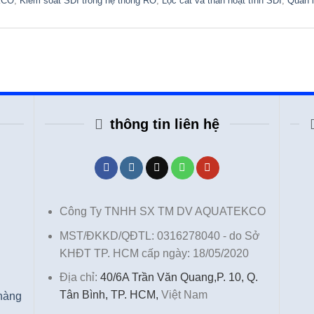
KCO
,
Kiểm soát SDI trong hệ thống RO
,
Lọc cát và than hoạt tính SDI
,
Quản l
thông tin liên hệ
Công Ty TNHH SX TM DV AQUATEKCO
MST/ĐKKD/QĐTL: 0316278040 - do Sở
KHĐT TP. HCM cấp ngày: 18/05/2020
Địa chỉ:
40/6A Trần Văn Quang,P. 10, Q.
Tân Bình, TP. HCM,
Việt Nam
 hàng