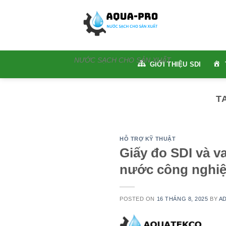
Skip
to
content
NƯỚC SẠCH CHO SẢN XUẤT
GIỚI THIỆU SDI
T
HỖ TRỢ KỸ THUẬT
Giấy đo SDI và va
nước công nghi
POSTED ON
16 THÁNG 8, 2025
BY
A