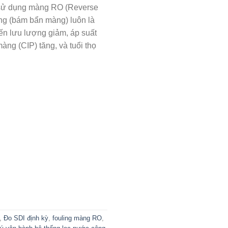
ó sử dụng màng RO (Reverse
ing (bám bẩn màng) luôn là
iến lưu lượng giảm, áp suất
màng (CIP) tăng, và tuổi thọ
,
Đo SDI định kỳ
,
fouling màng RO
,