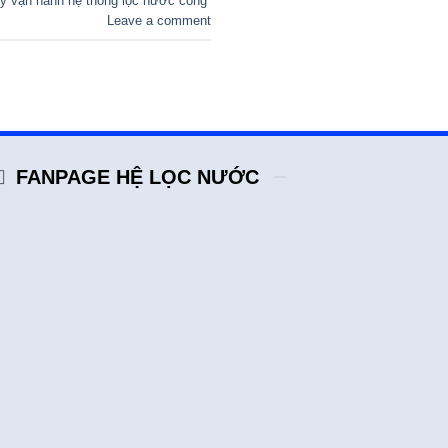
ý vận hành hệ thống lọc nước công
Leave a comment
FANPAGE HỆ LỌC NƯỚC