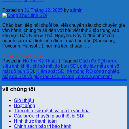
Posted on
31 Tháng 12, 2025
by
admin
Chào bạn, tiếp nối chuỗi bài viết chuyên sâu cho chuyên gia
vận hành, chúng ta sẽ đến với bài viết thứ 2 tập trung vào
khu vực Bắc Ninh & Thái Nguyên. Đây là “thủ phủ” của
ngành sản xuất linh kiện điện tử và bán dẫn (Samsung,
Foxconn, Hansol…), nơi mà tiêu chuẩn […]
Continue reading
→
Posted in
Hỗ Trợ Kỹ Thuật
|
Tagged
Cách đo SDI nước
siêu tinh khiết
,
chỉ số mật độ bùn SDI
,
giấy lấy mẫu chỉ số
mật độ bùn SDI
,
Kiểm soát SDI hệ thống RO công nghiệp
,
Máy đo SDI và giấy lọc 0.45 micron
Leave a comment
về chúng tôi
Giới thiệu
Hoạt động
Tầm nhìn, sứ mệnh và giá trị văn hóa
Các bước chuyển giao thiết bị SDI
Hình thức thanh toán
Chính sách bảo trì bảo hành