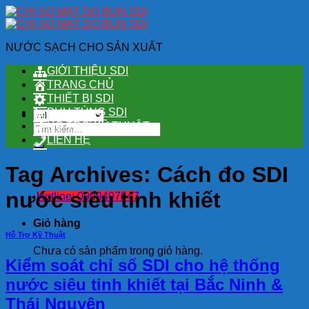
Skip
to
content
NƯỚC SẠCH CHO SẢN XUẤT
GIỚI THIỆU SDI
TRANG CHỦ
THIẾT BỊ SDI
PHỤ TÙNG SDI
HỖ TRỢ KỸ THUẬT
Tìm
kiếm:
LIÊN HỆ
Tag Archives:
Cách đo SDI
nước siêu tinh khiết
Hotline: 0909407547
Giỏ hàng
Hỗ Trợ Kỹ Thuật
Chưa có sản phẩm trong giỏ hàng.
Kiểm soát chỉ số SDI cho hệ thống
nước siêu tinh khiết tại Bắc Ninh &
Thái Nguyên