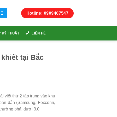
Hotline: 0909407547
 KỸ THUẬT
LIÊN HỆ
khiết tại Bắc
i viết thứ 2 tập trung vào khu
à bán dẫn (Samsung, Foxconn,
 thường phải dưới 3.0.