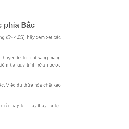
c phía Bắc
ng (
$> 4.0$
), hãy xem xét các
 chuyển từ lọc cát sang màng
iểm tra quy trình rửa ngược
c. Việc dư thừa hóa chất keo
ới thay lõi. Hãy thay lõi lọc