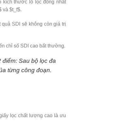
 kích thước lỗ lọc đồng nhất
$
và
$t_f$
.
ết quả SDI sẽ không còn giá trị
iến chỉ số SDI cao bất thường.
2 điểm: Sau bộ lọc đa
 của từng công đoạn.
giấy lọc chất lượng cao là ưu