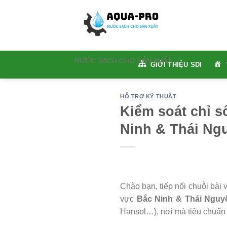
Skip
to
content
NƯỚC SẠCH CHO SẢN XUẤT
GIỚI THIỆU SDI
HỖ TRỢ KỸ THUẬT
Kiểm soát chỉ s
Ninh & Thái Ng
Chào bạn, tiếp nối chuỗi bài 
vực
Bắc Ninh & Thái Nguy
Hansol…), nơi mà tiêu chuẩn n