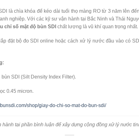
SDI là chìa khóa để kéo dài tuổi thọ màng RO từ 3 năm lên đến 
anh nghiệp. Với các kỹ sư vận hành tại Bắc Ninh và Thái Nguy
ẫu chỉ số mật độ bùn SDI
chất lượng là vũ khí quan trọng nhất.
ắp đặt bộ đo SDI online hoặc cách xử lý nước đầu vào có SDI
g:
bùn SDI (Silt Density Index Filter).
lọc 0.45 micron.
obunsdi.com/shop/giay-do-chi-so-mat-do-bun-sdi/
 hành tại phần bình luận để xây dựng cộng đồng xử lý nước tin