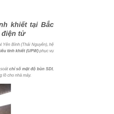
nh khiết tại Bắc
 điện tử
 Yên Bình (Thái Nguyên), hệ
iêu tinh khiết (UPW)
phục vụ
 soát
chỉ số mật độ bùn SDI
,
g lồ cho nhà máy.