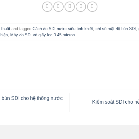
 Thuật
and tagged
Cách đo SDI nước siêu tinh khiết
,
chỉ số mật độ bùn SDI
,
hiệp
,
Máy đo SDI và giấy lọc 0.45 micron
.
ộ bùn SDI cho hệ thống nước
Kiểm soát SDI cho h
n