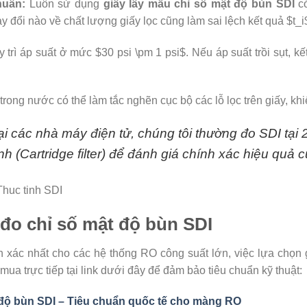
huẩn:
Luôn sử dụng
giấy lấy mẫu chỉ số mật độ bùn SDI
có
hay đổi nào về chất lượng giấy lọc cũng làm sai lệch kết quả
$t_i
 trì áp suất ở mức
$30 psi \pm 1 psi$
. Nếu áp suất trồi sụt, k
trong nước có thể làm tắc nghẽn cục bộ các lỗ lọc trên giấy, kh
i các nhà máy điện tử, chúng tôi thường đo SDI tại 
tinh (Cartridge filter) để đánh giá chính xác hiệu quả
đo chỉ số mật độ bùn SDI
h xác nhất cho các hệ thống RO công suất lớn, việc lựa chọn 
mua trực tiếp tại link dưới đây để đảm bảo tiêu chuẩn kỹ thuật:
 độ bùn SDI – Tiêu chuẩn quốc tế cho màng RO