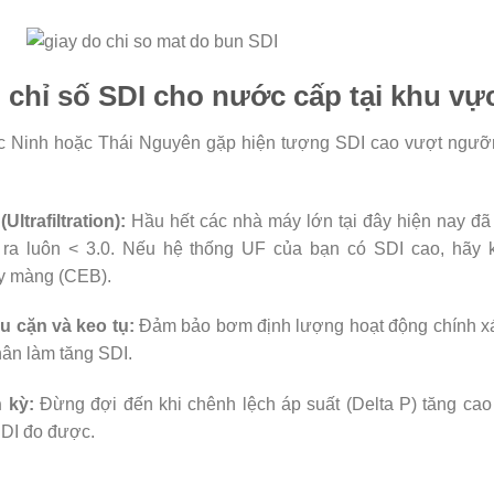
m chỉ số SDI cho nước cấp tại khu vự
ắc Ninh hoặc Thái Nguyên gặp hiện tượng SDI cao vượt ngưỡ
ltrafiltration):
Hầu hết các nhà máy lớn tại đây hiện nay đã
 ra luôn
< 3.0
. Nếu hệ thống UF của bạn có SDI cao, hãy k
ẩy màng (CEB).
 cặn và keo tụ:
Đảm bảo bơm định lượng hoạt động chính xá
nhân làm tăng SDI.
h kỳ:
Đừng đợi đến khi chênh lệch áp suất (Delta P) tăng cao m
SDI đo được.