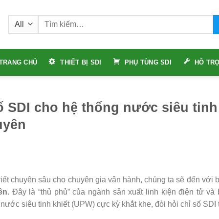
Tìm
kiếm:
TRANG CHỦ
THIẾT BỊ SDI
PHỤ TÙNG SDI
HỖ TRỢ
ố SDI cho hệ thống nước siêu tinh 
uyên
viết chuyên sâu cho chuyên gia vận hành, chúng ta sẽ đến với bà
ên
. Đây là “thủ phủ” của ngành sản xuất linh kiện điện tử v
ước siêu tinh khiết (UPW) cực kỳ khắt khe, đòi hỏi chỉ số SDI