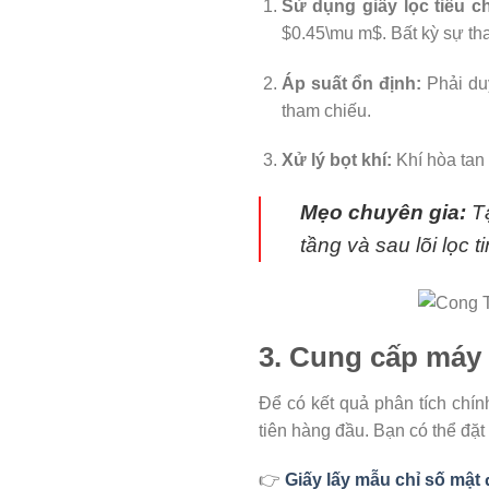
Sử dụng giấy lọc tiêu c
$0.45\mu m$
. Bất kỳ sự t
Áp suất ổn định:
Phải duy
tham chiếu.
Xử lý bọt khí:
Khí hòa tan 
Mẹo chuyên gia:
Tạ
tầng và sau lõi lọc 
3. Cung cấp máy 
Để có kết quả phân tích chín
tiên hàng đầu. Bạn có thể đặt 
👉
Giấy lấy mẫu chỉ số mật