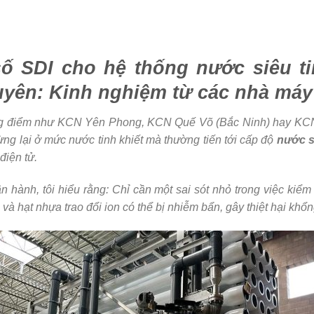
ố SDI cho hệ thống nước siêu ti
yên: Kinh nghiệm từ các nhà máy
ọng điểm như KCN Yên Phong, KCN Quế Võ (Bắc Ninh) hay KCN
ừng lại ở mức nước tinh khiết mà thường tiến tới cấp độ
nước s
điện tử.
ận hành, tôi hiểu rằng: Chỉ cần một sai sót nhỏ trong việc kiểm
 hạt nhựa trao đổi ion có thể bị nhiễm bẩn, gây thiệt hại khổn