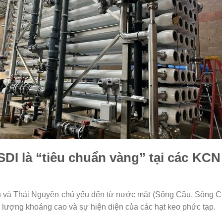
 SDI là “tiêu chuẩn vàng” tại các KC
h và Thái Nguyên chủ yếu đến từ nước mặt (Sông Cầu, Sông 
 lượng khoáng cao và sự hiện diện của các hạt keo phức tạp.