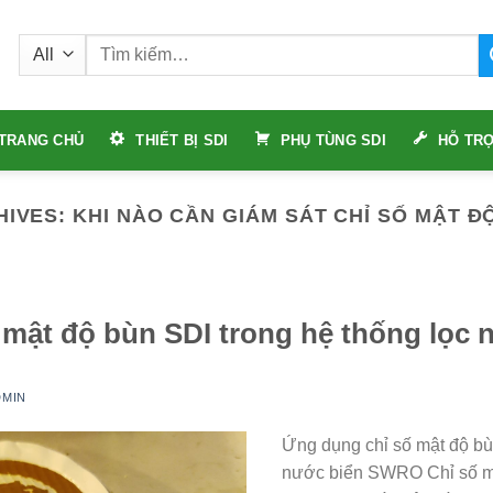
Tìm
kiếm:
TRANG CHỦ
THIẾT BỊ SDI
PHỤ TÙNG SDI
HỖ TRỢ
HIVES:
KHI NÀO CẦN GIÁM SÁT CHỈ SỐ MẬT Đ
 mật độ bùn SDI trong hệ thống lọc
DMIN
Ứng dụng chỉ số mật độ bù
nước biển SWRO Chỉ số m