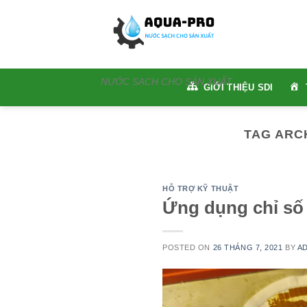
Skip
to
content
NƯỚC SẠCH CHO SẢN XUẤT
GIỚI THIỆU SDI
TAG ARC
HỖ TRỢ KỸ THUẬT
Ứng dụng chỉ số
POSTED ON
26 THÁNG 7, 2021
BY
A