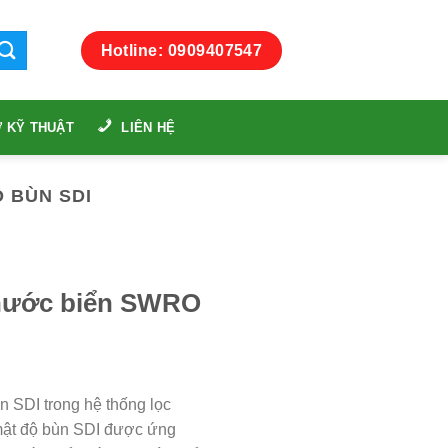
Hotline: 0909407547
 KỸ THUẬT
LIÊN HỆ
Ộ BÙN SDI
 nước biển SWRO
n SDI trong hệ thống lọc
ật độ bùn SDI được ứng