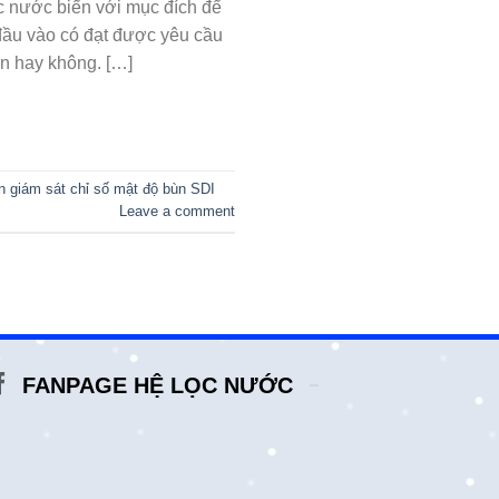
c nước biển với mục đích để
đầu vào có đạt được yêu cầu
n hay không. […]
n giám sát chỉ số mật độ bùn SDI
Leave a comment
FANPAGE HỆ LỌC NƯỚC